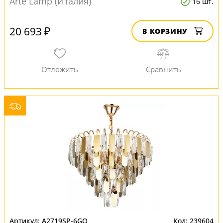
Arte Lamp (Италия)
16 шт.
20 693 ₽
В КОРЗИНУ
A2719SP-6GO
239604