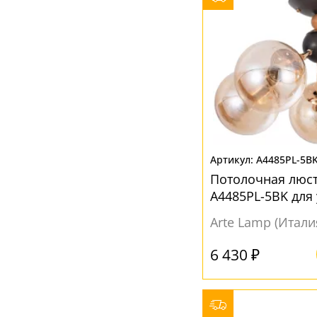
A4485PL-5B
Потолочная люст
A4485PL-5BK для
обеденным стол
Arte Lamp (Итали
6 430 ₽