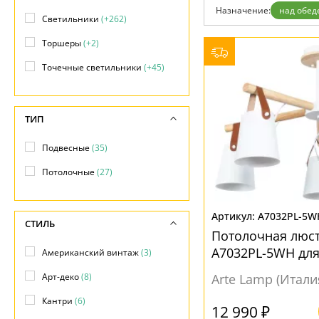
Назначение:
над обед
Доставка и оплата
Светильники
(+262)
Гарантия
Возврат
Торшеры
(+2)
Отзывы
Установка
Точечные светильники
(+45)
Дизайнерам
Бренды
Контакты
ТИП
Подвесные
(35)
Потолочные
(27)
A7032PL-5W
СТИЛЬ
Потолочная люс
A7032PL-5WH для
Американский винтаж
(3)
обеденным стол
Арт-деко
(8)
Arte Lamp (Итали
Кантри
(6)
12 990 ₽