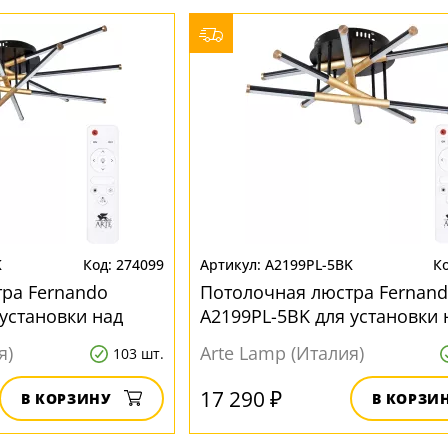
K
274099
A2199PL-5BK
ра Fernando
Потолочная люстра Fernan
 установки над
A2199PL-5BK для установки 
ом
обеденным столом
я)
Arte Lamp (Италия)
103 шт.
17 290 ₽
В КОРЗИНУ
В КОРЗИ