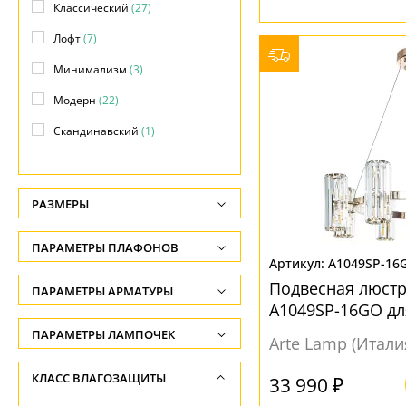
Классический
(27)
Лофт
(7)
Минимализм
(3)
Модерн
(22)
Скандинавский
(1)
Современный
(4)
Хай-тек
(2)
РАЗМЕРЫ
Высота, см
ПАРАМЕТРЫ ПЛАФОНОВ
-
A1049SP-16
Подвесная люстра
ФОРМА ПЛАФОНА
ПАРАМЕТРЫ АРМАТУРЫ
Длина подвеса, см
A1049SP-16GO дл
-
Без плафона
(8)
обеденным стол
ЦВЕТ АРМАТУРЫ
ПАРАМЕТРЫ ЛАМПОЧЕК
Arte Lamp (Итали
Ширина, см
Декоративный
(13)
Количество ламп
Бежевый
(1)
КЛАСС ВЛАГОЗАЩИТЫ
-
33 990 ₽
Конус
(10)
-
Белый
(12)