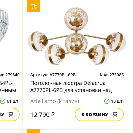
279840
A7770PL-6PB
275085
54PL-
Потолочная люстра Delacrua
денным
A7770PL-6PB для установки над
обеденным столом
Arte Lamp (Италия)
61 шт.
13 шт.
12 790 ₽
НУ
В КОРЗИНУ