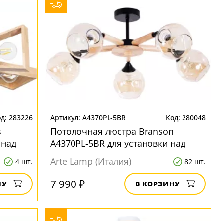
283226
A4370PL-5BR
280048
s
Потолочная люстра Branson
 над
A4370PL-5BR для установки над
обеденным столом
Arte Lamp (Италия)
4 шт.
82 шт.
7 990 ₽
НУ
В КОРЗИНУ