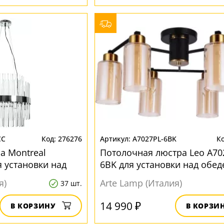
CC
276276
A7027PL-6BK
а Montreal
Потолочная люстра Leo A70
я установки над
6BK для установки над обе
ом
столом
я)
Arte Lamp (Италия)
37 шт.
14 990 ₽
В КОРЗИНУ
В КОРЗИ