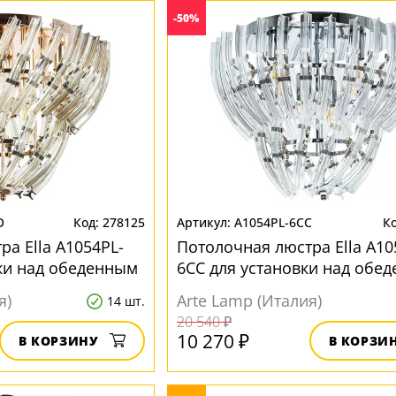
-50%
O
278125
A1054PL-6CC
а Ella A1054PL-
Потолочная люстра Ella A10
ки над обеденным
6CC для установки над обе
столом
я)
Arte Lamp (Италия)
14 шт.
20 540 ₽
10 270 ₽
В КОРЗИНУ
В КОРЗИ