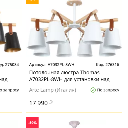
275084
A7032PL-8WH
276316
Потолочная люстра Thomas
над
A7032PL-8WH для установки над
обеденным столом
Arte Lamp (Италия)
о запросу
По запросу
17 990 ₽
-50%