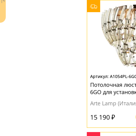
Бежевый
(3)
Белый
(15)
Медный
(2)
Неокрашенный
(1)
Прозрачный
(25)
Хром
(2)
Черный
(2)
Янтарный
(7)
A1054PL-6G
Ваш регион:
Москва
Потолочная люстр
+7 (800) 775-63-32
- бесплатно по России
6GO для установ
+7 (495) 255-03-21
столом
- бесплатная доставка
Arte Lamp (Итали
15 190 ₽