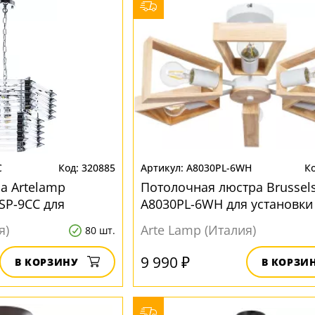
C
320885
A8030PL-6WH
а Artelamp
Потолочная люстра Brussel
SP-9CC для
A8030PL-6WH для установки
беденным столом
обеденным столом
я)
Arte Lamp (Италия)
80 шт.
9 990 ₽
В КОРЗИНУ
В КОРЗИ