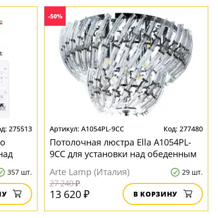
-50%
275513
A1054PL-9CC
277480
do
Потолочная люстра Ella A1054PL-
над
9CC для установки над обеденным
столом
Arte Lamp (Италия)
357 шт.
29 шт.
27 240 ₽
13 620 ₽
НУ
В КОРЗИНУ