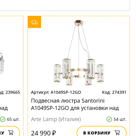
239665
A1049SP-12GO
274391
Подвесная люстра Santorini
над
A1049SP-12GO для установки над
обеденным столом
Arte Lamp (Италия)
65 шт.
54 шт.
24 990 ₽
НУ
В КОРЗИНУ