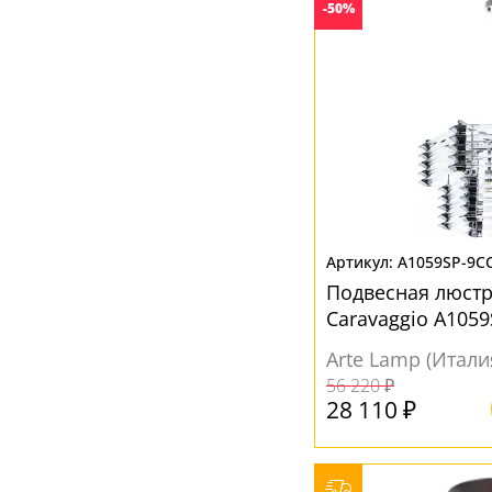
-50%
A1059SP-9C
Подвесная люстр
Caravaggio A1059
установки над о
Arte Lamp (Итали
56 220 ₽
28 110 ₽