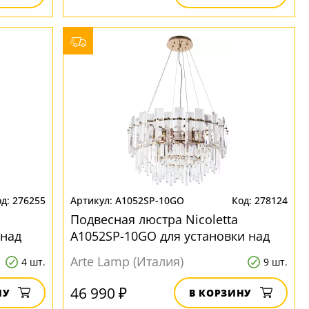
276255
A1052SP-10GO
278124
Подвесная люстра Nicoletta
 над
A1052SP-10GO для установки над
обеденным столом
Arte Lamp (Италия)
4 шт.
9 шт.
46 990 ₽
НУ
В КОРЗИНУ