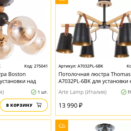
K
275041
A7032PL-6BK
ра Boston
Потолочная люстра Thomas
 установки над
A7032PL-6BK для установки 
ом
обеденным столом
я)
Arte Lamp (Италия)
1 шт.
П
13 990 ₽
В КОРЗИНУ