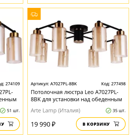
274109
A7027PL-8BK
277498
27PL-
Потолочная люстра Leo A7027PL-
денным
8BK для установки над обеденным
столом
Arte Lamp (Италия)
51 шт.
35 шт.
19 990 ₽
НУ
В КОРЗИНУ