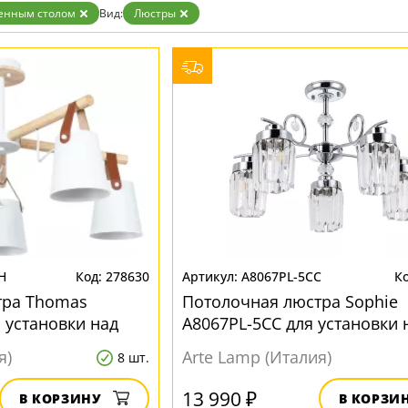
Бронза
енным столом
Вид:
Люстры
Золото
Прозрачные
Хром
Черные
H
278630
A8067PL-5CC
тра Thomas
Потолочная люстра Sophie
 установки над
A8067PL-5CC для установки 
ом
обеденным столом
я)
Arte Lamp (Италия)
8 шт.
13 990 ₽
В КОРЗИНУ
В КОРЗИ