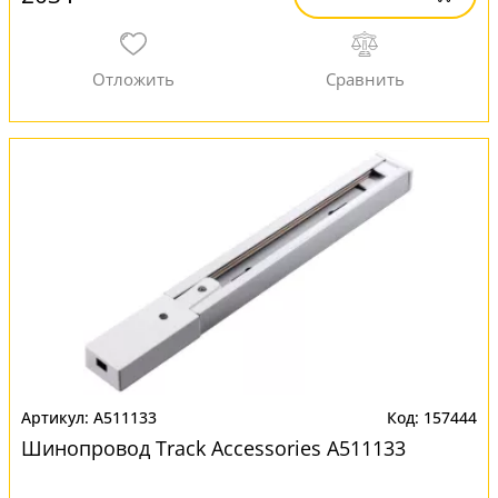
A511133
157444
Шинопровод Track Accessories A511133