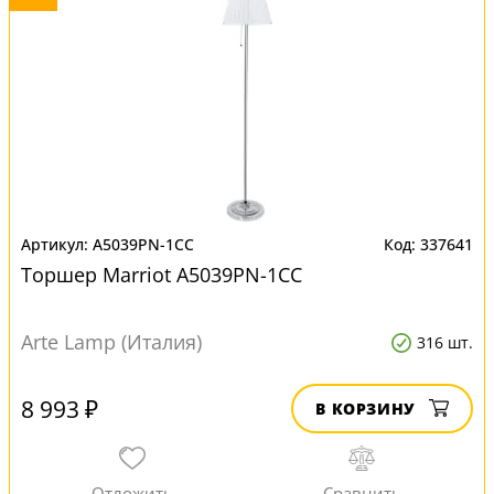
A5039PN-1CC
337641
Торшер Marriot A5039PN-1CC
Arte Lamp (Италия)
316 шт.
8 993 ₽
В КОРЗИНУ