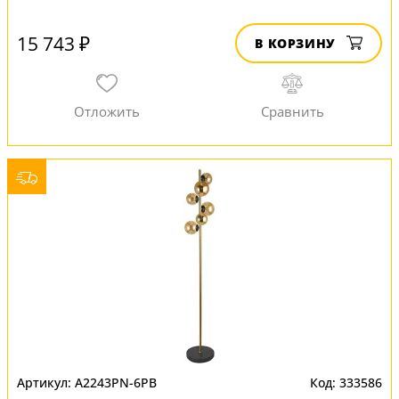
15 743 ₽
В КОРЗИНУ
A2243PN-6PB
333586