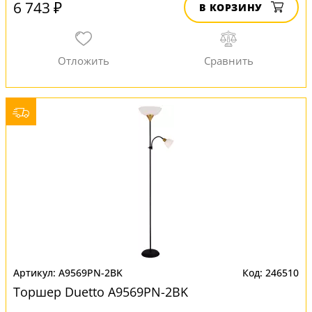
6 743 ₽
В КОРЗИНУ
A9569PN-2BK
246510
Торшер Duetto A9569PN-2BK