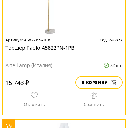
A5822PN-1PB
246377
Торшер Paolo A5822PN-1PB
Arte Lamp (Италия)
82 шт.
15 743 ₽
В КОРЗИНУ