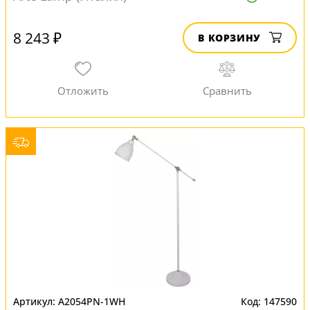
8 243 ₽
В КОРЗИНУ
A2054PN-1WH
147590