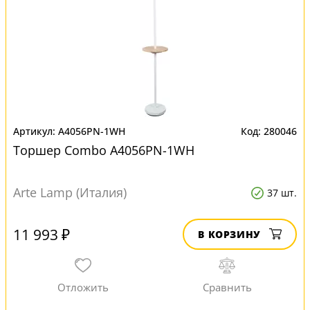
A4056PN-1WH
280046
Торшер Combo A4056PN-1WH
Arte Lamp (Италия)
37 шт.
11 993 ₽
В КОРЗИНУ