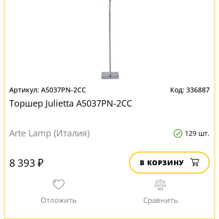
A5037PN-2CC
336887
Торшер Julietta A5037PN-2CC
Arte Lamp (Италия)
129 шт.
8 393 ₽
В КОРЗИНУ