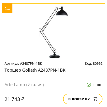
A2487PN-1BK
80992
Торшер Goliath A2487PN-1BK
Arte Lamp (Италия)
11 шт.
21 743 ₽
В КОРЗИНУ