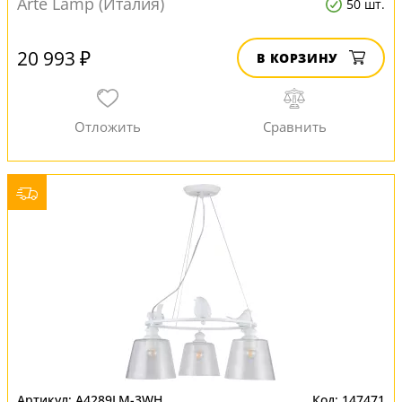
Arte Lamp (Италия)
50 шт.
20 993 ₽
В КОРЗИНУ
A4289LM-3WH
147471