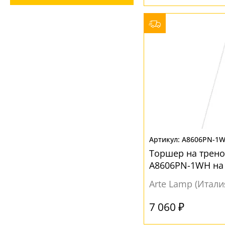
ЦВЕТ ПЛАФОНОВ
Белый
(6)
Желтый
(1)
Серый
(1)
Черный
(2)
A8606PN-1
Торшер на треног
A8606PN-1WH на
Arte Lamp (Итали
7 060 ₽