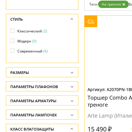
Теги:
На треноге
В
Доставка и оплата
Гарантия
Возврат
СТИЛЬ
Отзывы
Установка
Классический
(2)
Дизайнерам
Бренды
Модерн
(5)
Контакты
Современный
(6)
РАЗМЕРЫ
Высота, см
ПАРАМЕТРЫ ПЛАФОНОВ
A2070PN-1B
-
Торшер Combo A
ФОРМА ПЛАФОНА
ПАРАМЕТРЫ АРМАТУРЫ
Глубина, см
треноге
-
Конус
(2)
ЦВЕТ АРМАТУРЫ
Arte Lamp (Итали
ПАРАМЕТРЫ ЛАМПОЧЕК
Длина подвеса, см
Цилиндр
(2)
Количество ламп
Бежевый
(2)
15 490 ₽
КЛАСС ВЛАГОЗАЩИТЫ
-