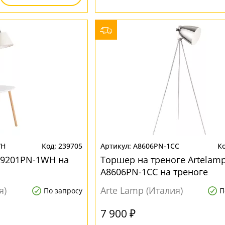
WH
239705
A8606PN-1CC
9201PN-1WH на
Торшер на треноге Artelamp
A8606PN-1CC на треноге
я)
Arte Lamp (Италия)
По запросу
П
7 900 ₽