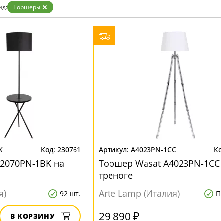
Бронза
ид:
Торшеры
Золото
Прозрачные
Хром
Черные
K
230761
A4023PN-1CC
2070PN-1BK на
Торшер Wasat A4023PN-1CC
треноге
я)
Arte Lamp (Италия)
92 шт.
П
29 890 ₽
В КОРЗИНУ