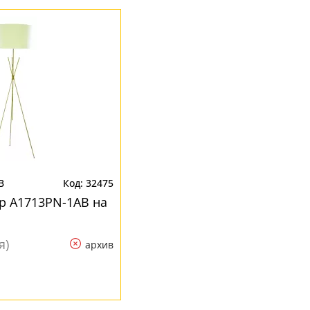
B
32475
p A1713PN-1AB на
я)
архив