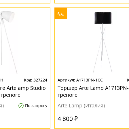
WH
327224
A1713PN-1CC
е Artelamp Studio
Торшер Arte Lamp A1713PN-
 треноге
треноге
я)
Arte Lamp (Италия)
По запросу
4 800 ₽