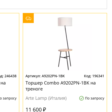
246438
A9202PN-1BK
196341
 на
Торшер Combo A9202PN-1BK на
треноге
Arte Lamp (Италия)
о запросу
По запросу
11 600 ₽