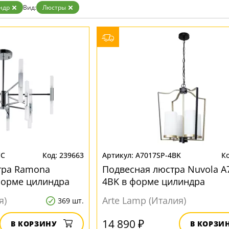
Бронза
ндр
Вид:
Люстры
Золото
Прозрачные
Хром
Черные
CC
239663
A7017SP-4BK
тра Ramona
Подвесная люстра Nuvola A
форме цилиндра
4BK в форме цилиндра
я)
Arte Lamp (Италия)
369 шт.
14 890 ₽
В КОРЗИНУ
В КОРЗИ