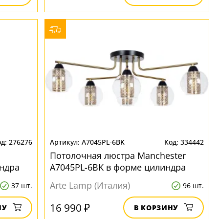
276276
A7045PL-6BK
334442
Потолочная люстра Manchester
ндра
A7045PL-6BK в форме цилиндра
Arte Lamp (Италия)
37 шт.
96 шт.
16 990 ₽
НУ
В КОРЗИНУ