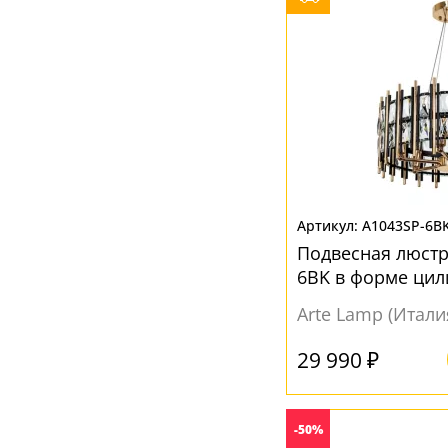
Цветок
(20)
Цилиндр
(82)
Шар
(140)
A1043SP-6B
Подвесная люстр
6BK в форме цил
Arte Lamp (Итали
29 990 ₽
-50%