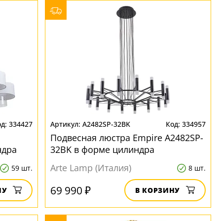
334427
A2482SP-32BK
334957
Подвесная люстра Empire A2482SP-
ндра
32BK в форме цилиндра
Arte Lamp (Италия)
59 шт.
8 шт.
69 990 ₽
НУ
В КОРЗИНУ