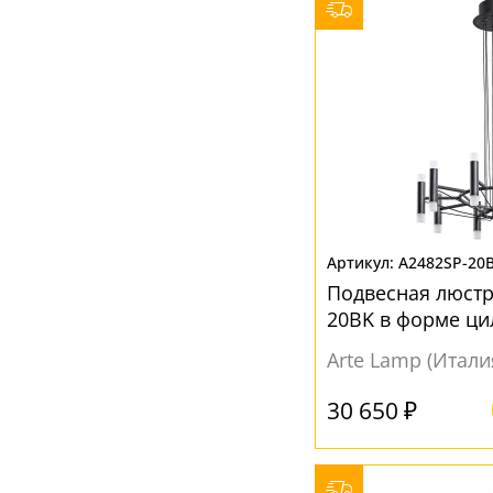
Конусный
(8)
Круг
(4)
Круглый
(12)
Куб
(6)
Овал
(26)
Полукруг
(10)
Полусфера
(20)
A2482SP-20
Полушар
(14)
Подвесная люстр
Прямоугольник
(3)
20BK в форме ци
Свеча
(1)
Arte Lamp (Итали
Сфера
(49)
30 650 ₽
Треугольник
(2)
Флористика
(5)