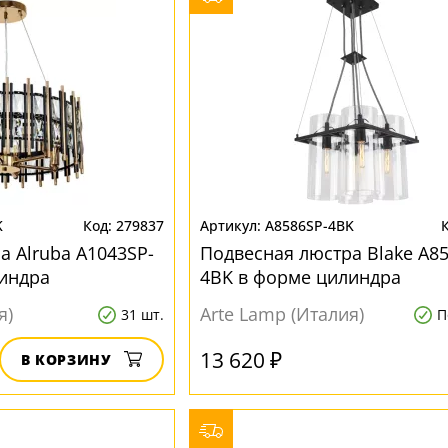
K
279837
A8586SP-4BK
а Alruba A1043SP-
Подвесная люстра Blake A85
индра
4BK в форме цилиндра
я)
Arte Lamp (Италия)
31 шт.
П
13 620 ₽
В КОРЗИНУ