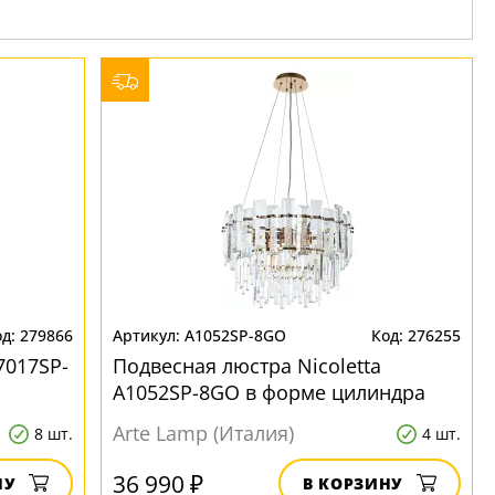
279866
A1052SP-8GO
276255
7017SP-
Подвесная люстра Nicoletta
A1052SP-8GO в форме цилиндра
Arte Lamp (Италия)
8 шт.
4 шт.
36 990 ₽
НУ
В КОРЗИНУ