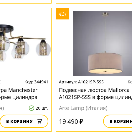
K
344941
A1021SP-5SS
ра Manchester
Подвесная люстра Mallorca
орме цилиндра
A1021SP-5SS в форме цилин
я)
Arte Lamp (Италия)
20 шт.
19 490 ₽
В КОРЗИНУ
В КОРЗИ