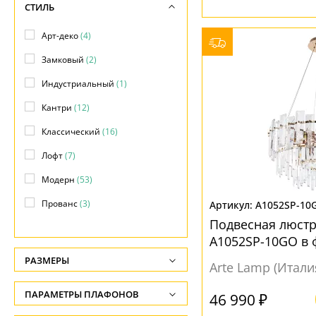
СТИЛЬ
Арт-деко
(4)
Замковый
(2)
Индустриальный
(1)
Кантри
(12)
Классический
(16)
Лофт
(7)
Модерн
(53)
Прованс
(3)
A1052SP-10
Подвесная люстра
Ретро
(4)
A1052SP-10GO в
Скандинавский
(2)
РАЗМЕРЫ
Arte Lamp (Итали
Современный
(11)
Высота, см
ПАРАМЕТРЫ ПЛАФОНОВ
46 990 ₽
Техно
(2)
-