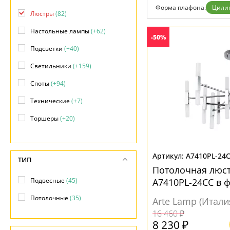
Форма плафона:
Цили
Доставка и оплата
Люстры
(82)
Гарантия
Возврат
Настольные лампы
(+62)
-50%
Отзывы
Установка
Подсветки
(+40)
Дизайнерам
Светильники
(+159)
Бренды
Контакты
Споты
(+94)
Технические
(+7)
Торшеры
(+20)
Точечные светильники
(+103)
Трековые системы
(+159)
A7410PL-24
ТИП
Потолочная люс
Уличные светильники
(+98)
Подвесные
(45)
A7410PL-24CC в 
Потолочные
(35)
Arte Lamp (Итали
16 460 ₽
8 230 ₽