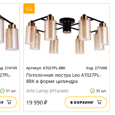
274109
A7027PL-8BK
277498
27PL-
Потолочная люстра Leo A7027PL-
8BK в форме цилиндра
Arte Lamp (Италия)
51 шт.
35 шт.
19 990 ₽
НУ
В КОРЗИНУ