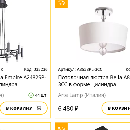
BK
335236
A8538PL-3CC
а Empire A2482SP-
Потолочная люстра Bella A8
линдра
3CC в форме цилиндра
я)
Arte Lamp (Италия)
44 шт.
6 480 ₽
В КОРЗИНУ
В КОРЗИ