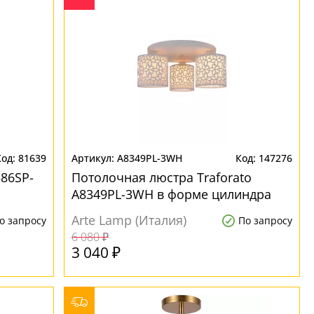
81639
A8349PL-3WH
147276
86SP-
Потолочная люстра Traforato
A8349PL-3WH в форме цилиндра
Arte Lamp (Италия)
о запросу
По запросу
6 080 ₽
3 040 ₽