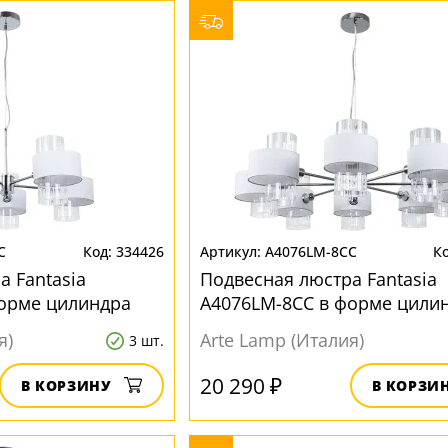
C
334426
A4076LM-8CC
а Fantasia
Подвесная люстра Fantasia
форме цилиндра
A4076LM-8CC в форме цили
я)
Arte Lamp (Италия)
3 шт.
20 290 ₽
В КОРЗИНУ
В КОРЗИ