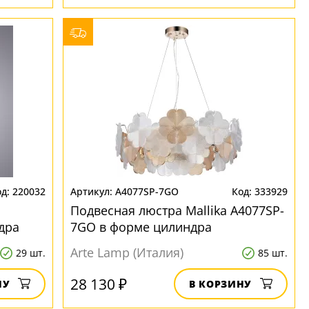
220032
A4077SP-7GO
333929
Подвесная люстра Mallika A4077SP-
дра
7GO в форме цилиндра
Arte Lamp (Италия)
29 шт.
85 шт.
28 130 ₽
НУ
В КОРЗИНУ