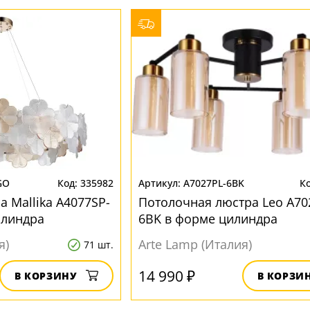
GO
335982
A7027PL-6BK
 Mallika A4077SP-
Потолочная люстра Leo A70
илиндра
6BK в форме цилиндра
я)
Arte Lamp (Италия)
71 шт.
14 990 ₽
В КОРЗИНУ
В КОРЗИ