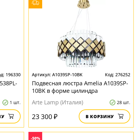
196330
A1039SP-10BK
276252
538PL-
Подвесная люстра Amelia A1039SP-
10BK в форме цилиндра
Arte Lamp (Италия)
1 шт.
28 шт.
23 300 ₽
НУ
В КОРЗИНУ
-50%