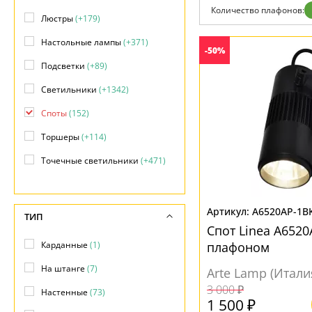
Количество плафонов:
Доставка и оплата
Люстры
(+179)
Гарантия
Возврат
Настольные лампы
(+371)
-50%
Отзывы
Установка
Подсветки
(+89)
Дизайнерам
Светильники
(+1342)
Бренды
Контакты
Споты
(152)
Торшеры
(+114)
Точечные светильники
(+471)
Трековые системы
(+260)
Уличные светильники
(+306)
A6520AP-1B
ТИП
Спот Linea A6520
Карданные
(1)
плафоном
На штанге
(7)
Arte Lamp (Итали
3 000 ₽
Настенные
(73)
1 500 ₽