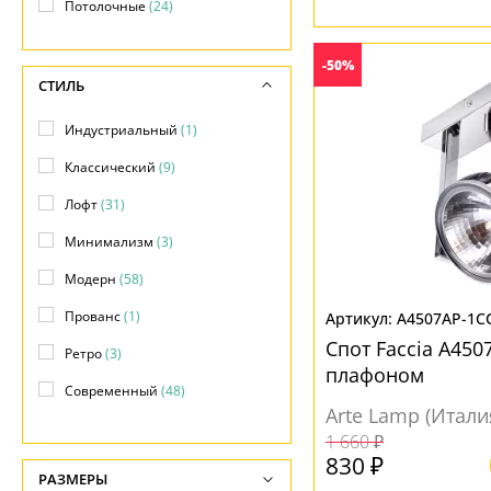
Потолочные
(24)
-50%
СТИЛЬ
Индустриальный
(1)
Классический
(9)
Лофт
(31)
Минимализм
(3)
Модерн
(58)
Прованс
(1)
A4507AP-1C
Спот Faccia A450
Ретро
(3)
плафоном
Современный
(48)
Arte Lamp (Итали
Техно
(26)
1 660 ₽
830 ₽
Хай-тек
(22)
РАЗМЕРЫ