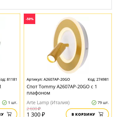
-50%
81181
A2607AP-20GO
274981
1
Спот Tommy A2607AP-20GO с 1
плафоном
Arte Lamp (Италия)
1 шт.
79 шт.
2 600 ₽
1 300 ₽
НУ
В КОРЗИНУ