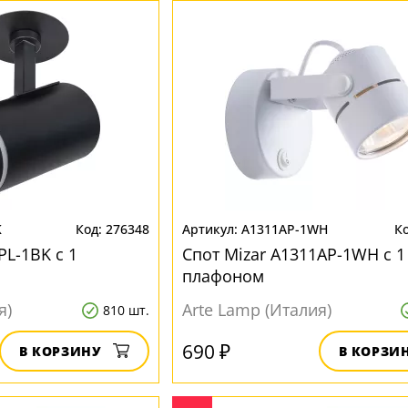
K
276348
A1311AP-1WH
PL-1BK с 1
Спот Mizar A1311AP-1WH с 1
плафоном
я)
Arte Lamp (Италия)
810 шт.
690 ₽
В КОРЗИНУ
В КОРЗИ