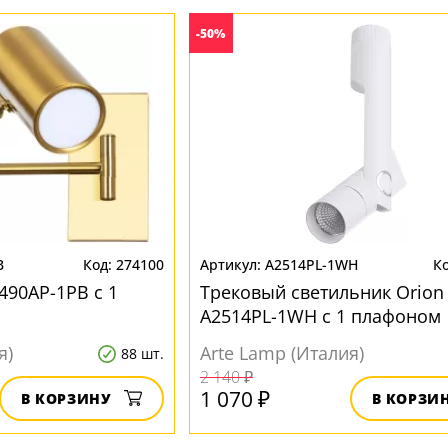
-50%
B
274100
A2514PL-1WH
2490AP-1PB с 1
Трековый светильник Orion
A2514PL-1WH с 1 плафоном
я)
Arte Lamp (Италия)
88 шт.
2 140 ₽
1 070 ₽
В КОРЗИНУ
В КОРЗИ