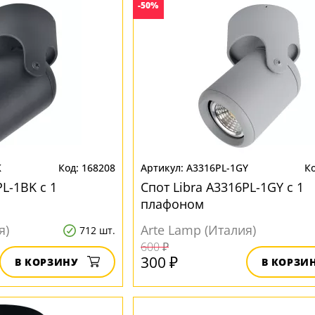
-50%
K
168208
A3316PL-1GY
PL-1BK с 1
Спот Libra A3316PL-1GY с 1
плафоном
я)
Arte Lamp (Италия)
712 шт.
600 ₽
300 ₽
В КОРЗИНУ
В КОРЗИ