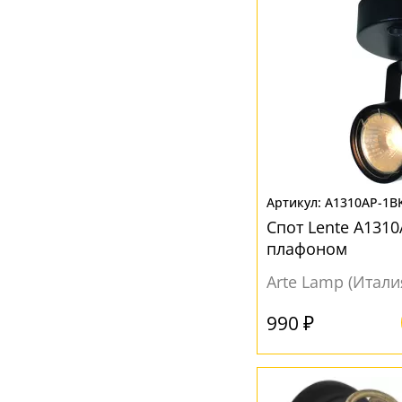
Серый
(18)
Синий
(1)
Хром
(14)
Черный
(34)
A1310AP-1B
Спот Lente A1310
плафоном
Arte Lamp (Итали
990 ₽