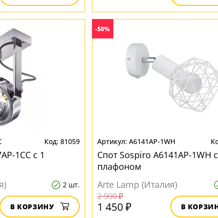
-50%
C
81059
A6141AP-1WH
7AP-1CC с 1
Спот Sospiro A6141AP-1WH с
плафоном
я)
Arte Lamp (Италия)
2 шт.
2 900 ₽
1 450 ₽
В КОРЗИНУ
В КОРЗИ