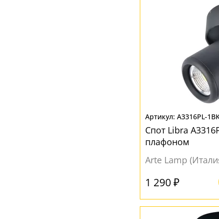
Без плафона
(1)
Белый
(66)
Бронза
(8)
Желтый
(1)
Зеленый
(2)
Золотой
(2)
Коричневый
(5)
A3316PL-1B
Медный
(1)
Спот Libra A3316
Медь
(2)
плафоном
Прозрачный
(5)
Arte Lamp (Итали
Разноцветный
(1)
1 290 ₽
Розовый
(1)
Серебро
(6)