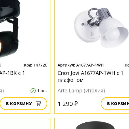
K
147726
A1677AP-1WH
AP-1BK с 1
Спот Jovi A1677AP-1WH с 1
плафоном
я)
Arte Lamp (Италия)
1 шт.
1 290 ₽
В КОРЗИНУ
В КОРЗИ