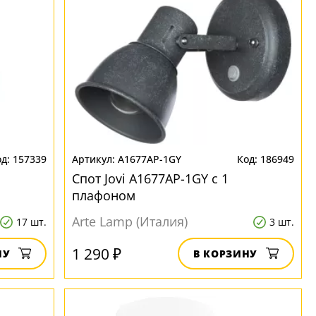
157339
A1677AP-1GY
186949
Спот Jovi A1677AP-1GY с 1
плафоном
Arte Lamp (Италия)
17 шт.
3 шт.
1 290 ₽
НУ
В КОРЗИНУ