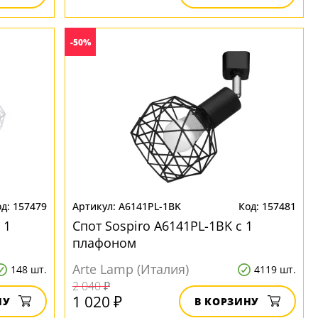
-50%
157479
A6141PL-1BK
157481
 1
Спот Sospiro A6141PL-1BK с 1
плафоном
Arte Lamp (Италия)
148 шт.
4119 шт.
2 040 ₽
1 020 ₽
НУ
В КОРЗИНУ