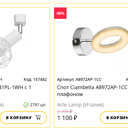
-50%
H
157482
A8972AP-1CC
41PL-1WH с 1
Спот Ciambella A8972AP-1CC 
плафоном
я)
Arte Lamp (Италия)
2797 шт.
2 200 ₽
1 100 ₽
В КОРЗИНУ
В КОРЗИ