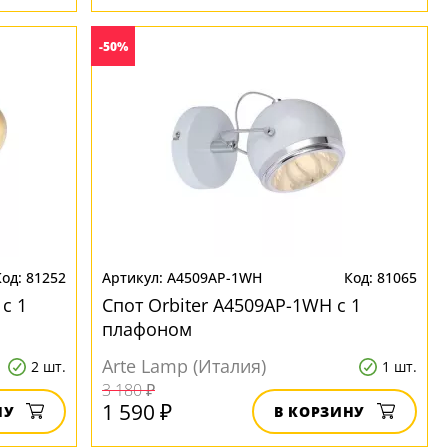
-50%
81252
A4509AP-1WH
81065
с 1
Спот Orbiter A4509AP-1WH с 1
плафоном
Arte Lamp (Италия)
2 шт.
1 шт.
3 180 ₽
1 590 ₽
НУ
В КОРЗИНУ