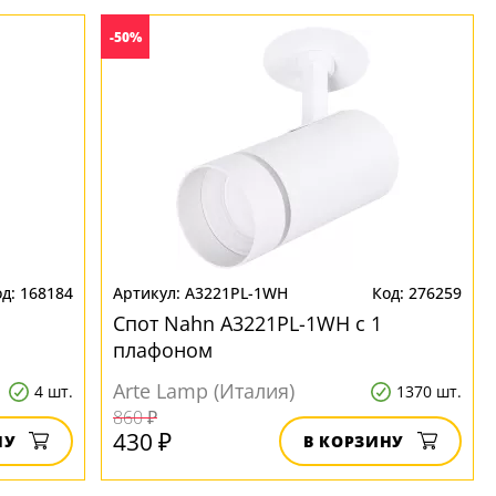
-50%
168184
A3221PL-1WH
276259
Спот Nahn A3221PL-1WH с 1
плафоном
Arte Lamp (Италия)
4 шт.
1370 шт.
860 ₽
430 ₽
НУ
В КОРЗИНУ