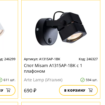
246299
A1315AP-1BK
246327
Спот Misam A1315AP-1BK с 1
плафоном
Arte Lamp (Италия)
611 шт.
594 шт.
690 ₽
НУ
В КОРЗИНУ