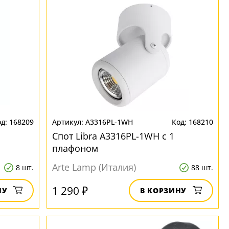
168209
A3316PL-1WH
168210
Спот Libra A3316PL-1WH с 1
плафоном
Arte Lamp (Италия)
8 шт.
88 шт.
1 290 ₽
НУ
В КОРЗИНУ