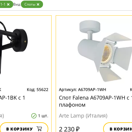
Бронза
1-1
Вид:
Споты
Золото
Прозрачные
Хром
Черные
K
55622
A6709AP-1WH
AP-1BK с 1
Спот Falena A6709AP-1WH с 
плафоном
я)
Arte Lamp (Италия)
1 шт.
2 230 ₽
В КОРЗИНУ
В КОРЗИ