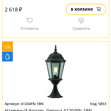
2 618 ₽
В КОРЗИНУ
A1204FN-1BN
5853
Наземный фонарь Genova A1204FN-1BN