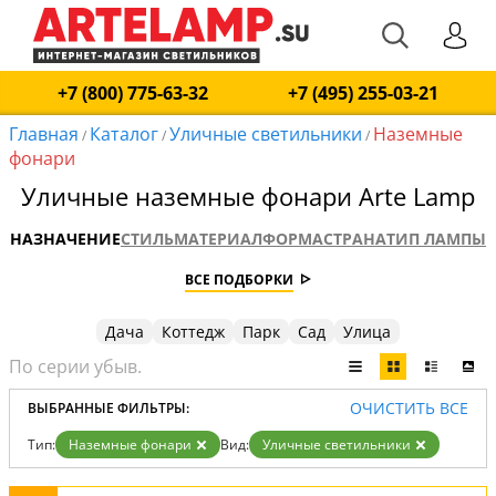
+7 (800) 775-63-32
+7 (495) 255-03-21
Главная
Каталог
Уличные светильники
Наземные
/
/
/
фонари
Уличные наземные фонари Arte Lamp
НАЗНАЧЕНИЕ
СТИЛЬ
МАТЕРИАЛ
ФОРМА
СТРАНА
ТИП ЛАМПЫ
ВСЕ ПОДБОРКИ
Дача
Коттедж
Парк
Сад
Улица
ОЧИСТИТЬ ВСЕ
ВЫБРАННЫЕ ФИЛЬТРЫ:
Тип:
Наземные фонари
Вид:
Уличные светильники