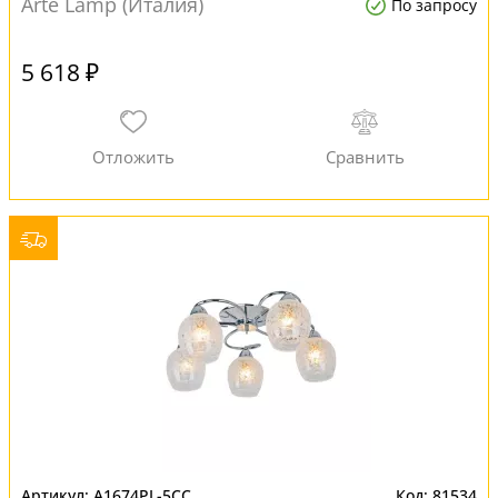
Arte Lamp (Италия)
По запросу
5 618 ₽
A1674PL-5CC
81534