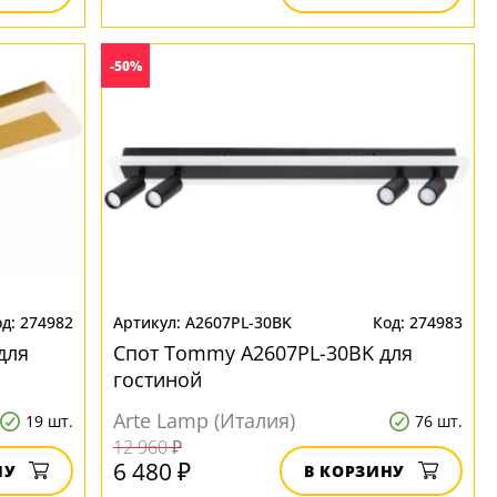
-50%
274982
A2607PL-30BK
274983
для
Спот Tommy A2607PL-30BK для
гостиной
Arte Lamp (Италия)
19 шт.
76 шт.
12 960 ₽
6 480 ₽
НУ
В КОРЗИНУ