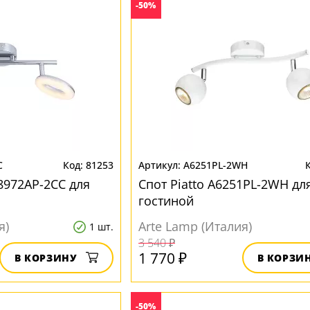
-50%
C
81253
A6251PL-2WH
8972AP-2CC для
Спот Piatto A6251PL-2WH дл
гостиной
я)
Arte Lamp (Италия)
1 шт.
3 540 ₽
1 770 ₽
В КОРЗИНУ
В КОРЗИ
-50%