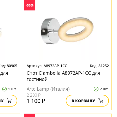
-50%
80905
A8972AP-1CC
81252
 для
Спот Ciambella A8972AP-1CC для
гостиной
Arte Lamp (Италия)
1 шт.
2 шт.
2 200 ₽
1 100 ₽
НУ
В КОРЗИНУ