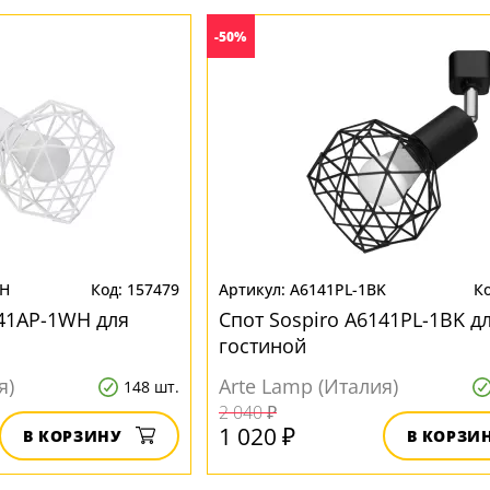
-50%
WH
157479
A6141PL-1BK
141AP-1WH для
Спот Sospiro A6141PL-1BK д
гостиной
я)
Arte Lamp (Италия)
148 шт.
2 040 ₽
1 020 ₽
В КОРЗИНУ
В КОРЗИ