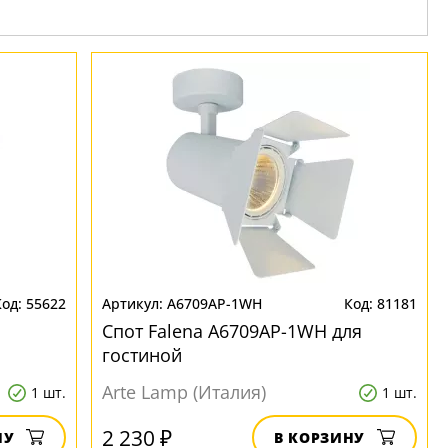
55622
A6709AP-1WH
81181
Спот Falena A6709AP-1WH для
гостиной
Arte Lamp (Италия)
1 шт.
1 шт.
2 230 ₽
НУ
В КОРЗИНУ