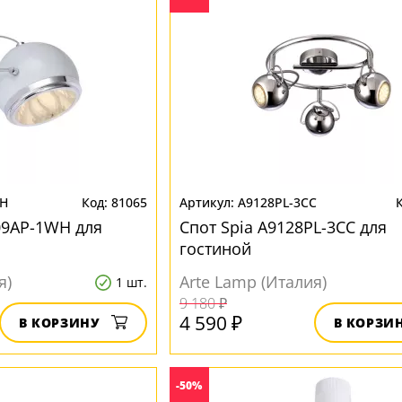
WH
81065
A9128PL-3CC
509AP-1WH для
Спот Spia A9128PL-3CC для
гостиной
я)
Arte Lamp (Италия)
1 шт.
9 180 ₽
4 590 ₽
В КОРЗИНУ
В КОРЗИ
-50%