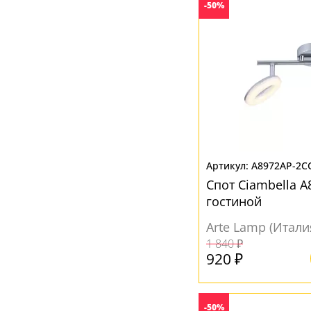
-50%
Бежевый
(12)
Без плафона
(2)
Белый
(176)
Бронза
(22)
Зеленый
(7)
Золотой
(8)
Коричневый
(19)
A8972AP-2C
Медный
(1)
Спот Ciambella A
Медь
(7)
гостиной
Прозрачный
(18)
Arte Lamp (Итали
1 840 ₽
Разноцветный
(4)
920 ₽
Розовый
(4)
Серебро
(18)
-50%