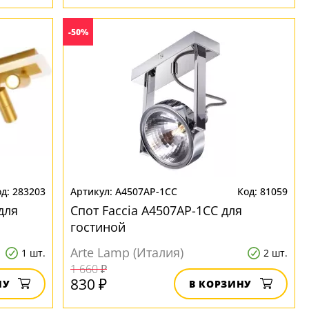
-50%
283203
A4507AP-1CC
81059
для
Спот Faccia A4507AP-1CC для
гостиной
Arte Lamp (Италия)
1 шт.
2 шт.
1 660 ₽
830 ₽
НУ
В КОРЗИНУ