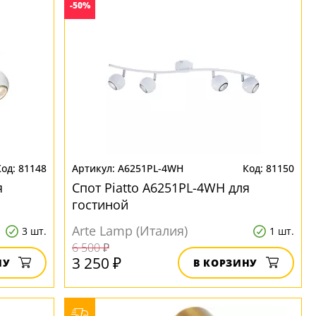
-50%
81148
A6251PL-4WH
81150
я
Спот Piatto A6251PL-4WH для
гостиной
Arte Lamp (Италия)
3 шт.
1 шт.
6 500 ₽
3 250 ₽
НУ
В КОРЗИНУ