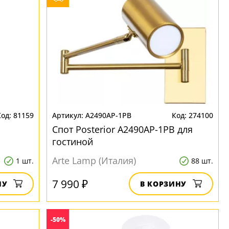
81159
A2490AP-1PB
274100
Спот Posterior A2490AP-1PB для
гостиной
Arte Lamp (Италия)
1 шт.
88 шт.
7 990 ₽
НУ
В КОРЗИНУ
-50%