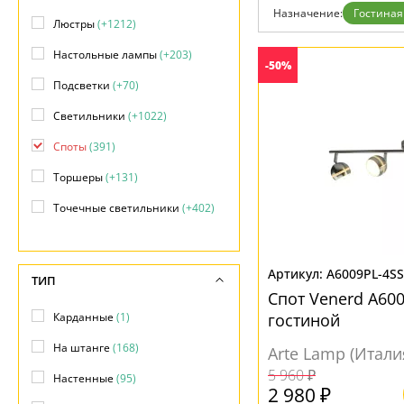
Назначение:
Гостиная
Доставка и оплата
Люстры
(+1212)
Гарантия
Возврат
Настольные лампы
(+203)
-50%
Отзывы
Установка
Подсветки
(+70)
Дизайнерам
Светильники
(+1022)
Бренды
Контакты
Споты
(391)
Торшеры
(+131)
Точечные светильники
(+402)
Трековые системы
(+214)
Уличные светильники
(+1)
A6009PL-4SS
ТИП
Спот Venerd A600
Карданные
(1)
гостиной
На штанге
(168)
Arte Lamp (Итали
5 960 ₽
Настенные
(95)
2 980 ₽