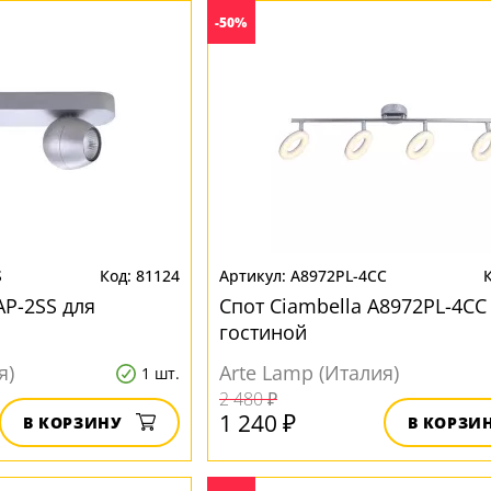
-50%
S
81124
A8972PL-4CC
AP-2SS для
Спот Ciambella A8972PL-4CC
гостиной
я)
Arte Lamp (Италия)
1 шт.
2 480 ₽
1 240 ₽
В КОРЗИНУ
В КОРЗИ