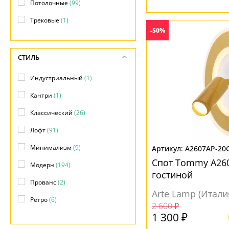
Потолочные
(99)
Трековые
(1)
-50%
СТИЛЬ
Индустриальный
(1)
Кантри
(1)
Классический
(26)
Лофт
(91)
Минимализм
(9)
A2607AP-20
Спот Tommy A26
Модерн
(194)
гостиной
Прованс
(2)
Arte Lamp (Итали
Ретро
(6)
2 600 ₽
1 300 ₽
Современный
(77)