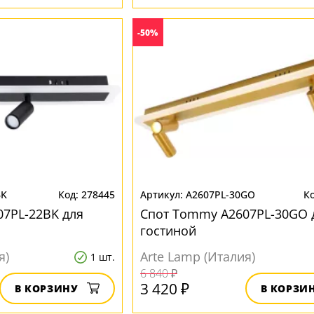
-50%
BK
278445
A2607PL-30GO
7PL-22BK для
Спот Tommy A2607PL-30GO 
гостиной
я)
Arte Lamp (Италия)
1 шт.
6 840 ₽
3 420 ₽
В КОРЗИНУ
В КОРЗИ