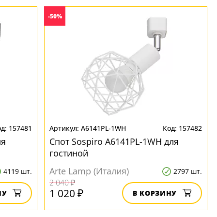
-50%
157481
A6141PL-1WH
157482
ля
Спот Sospiro A6141PL-1WH для
гостиной
Arte Lamp (Италия)
4119 шт.
2797 шт.
2 040 ₽
1 020 ₽
НУ
В КОРЗИНУ