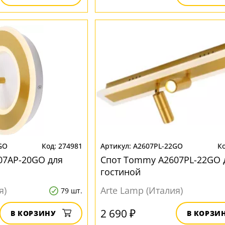
GO
274981
A2607PL-22GO
07AP-20GO для
Спот Tommy A2607PL-22GO 
гостиной
я)
Arte Lamp (Италия)
79 шт.
2 690 ₽
В КОРЗИНУ
В КОРЗИ