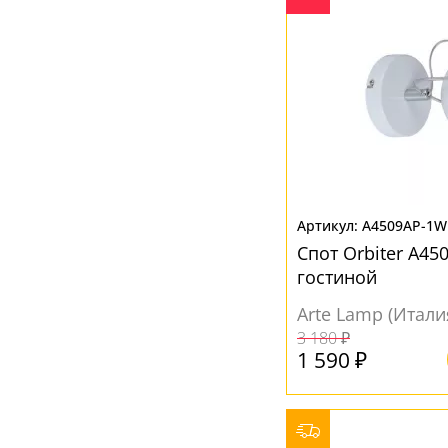
Серый
(48)
Синий
(1)
Хром
(47)
Черный
(63)
A4509AP-1
Спот Orbiter A4
гостиной
Arte Lamp (Итали
3 180 ₽
1 590 ₽