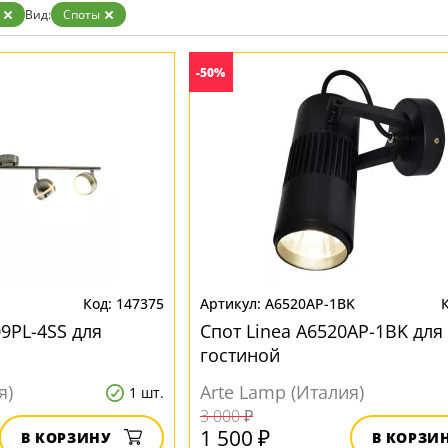
Бронза
Вид:
Споты
Золото
Прозрачные
Хром
-50%
Черные
147375
A6520AP-1BK
9PL-4SS для
Спот Linea A6520AP-1BK для
гостиной
я)
Arte Lamp (Италия)
1 шт.
3 000 ₽
1 500 ₽
В КОРЗИНУ
В КОРЗИ