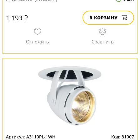
1 193 ₽
В КОРЗИНУ
A3110PL-1WH
81007