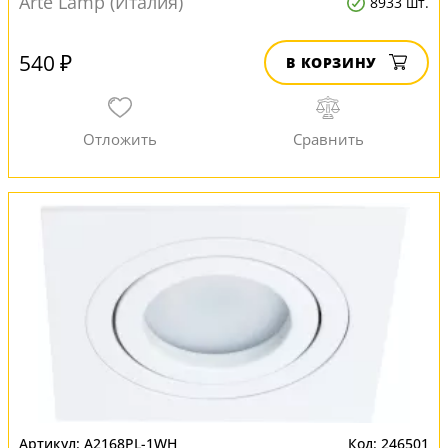
Arte Lamp (Италия)
8933 шт.
540 ₽
В КОРЗИНУ
A2168PL-1WH
246501