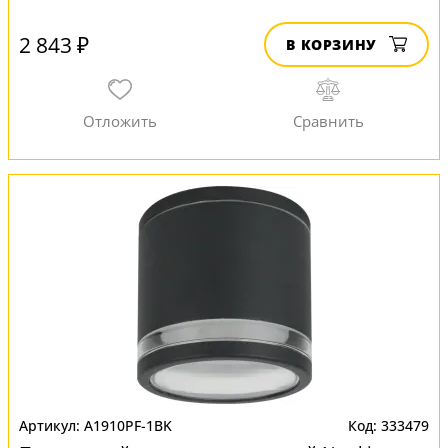
2 843 ₽
В КОРЗИНУ
A1910PF-1BK
333479