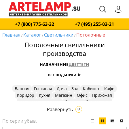
+7 (800) 775-63-32
+7 (495) 255-03-21
Главная
Каталог
Светильники
Потолочные
/
/
/
Потолочные светильники
производства
НАЗНАЧЕНИЕ
ЦВЕТ
ТЕГИ
ВСЕ ПОДБОРКИ
Ванная
Гостиная
Дача
Зал
Кабинет
Кафе
Коридор
Кухня
Магазин
Офис
Прихожая
прихожая и коридор
Спальня
Экспозиция
Развернуть