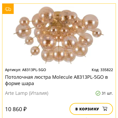
A8313PL-5GO
335822
Потолочная люстра Molecule A8313PL-5GO в
форме шара
Arte Lamp (Италия)
31 шт.
10 860 ₽
В КОРЗИНУ