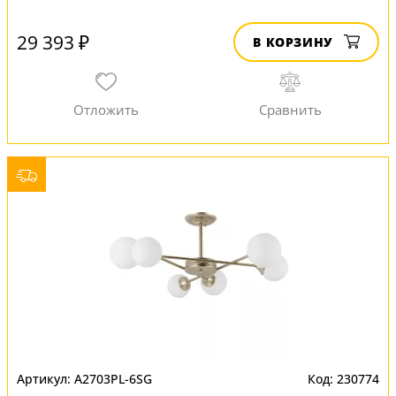
29 393 ₽
В КОРЗИНУ
A2703PL-6SG
230774