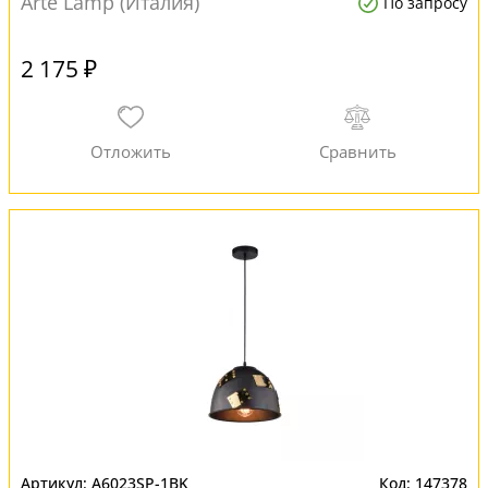
Arte Lamp (Италия)
По запросу
2 175 ₽
A6023SP-1BK
147378