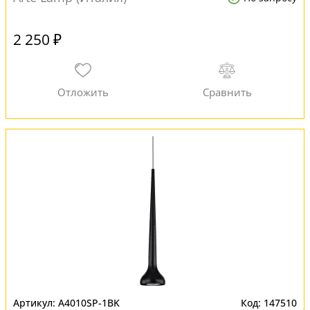
2 250 ₽
A4010SP-1BK
147510