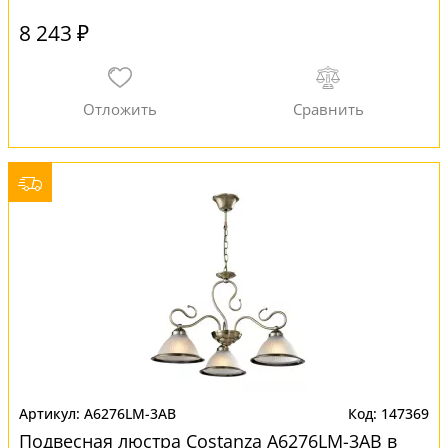
8 243 ₽
A6276LM-3AB
147369
Подвесная люстра Costanza A6276LM-3AB в