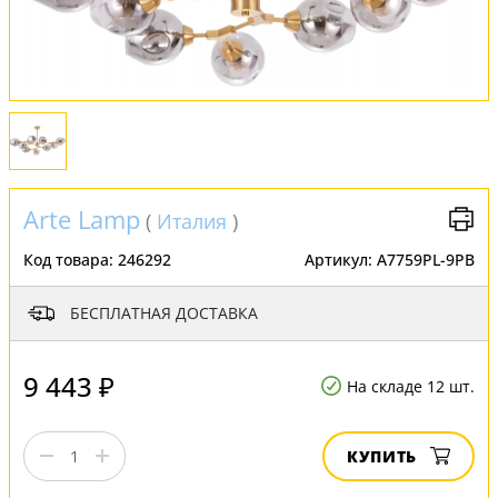
Обмен и возврат
Установка
FAQ
Отзывы
Arte Lamp
(
Италия
)
Код товара:
246292
Артикул:
A7759PL-9PB
БЕСПЛАТНАЯ ДОСТАВКА
9 443 ₽
На складе 12 шт.
КУПИТЬ