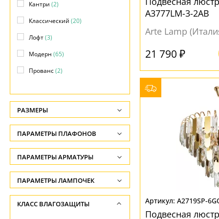
Подвесная люстр
Кантри
(2)
A3777LM-3-2AB
Классический
(20)
Arte Lamp (Итали
Лофт
(3)
21 790 ₽
Модерн
(65)
Прованс
(2)
Современный
(6)
Хай-тек
(2)
РАЗМЕРЫ
Высота, см
ПАРАМЕТРЫ ПЛАФОНОВ
-
ФОРМА ПЛАФОНА
ПАРАМЕТРЫ АРМАТУРЫ
Длина подвеса, см
-
Декоративный
(47)
ЦВЕТ АРМАТУРЫ
ПАРАМЕТРЫ ЛАМПОЧЕК
Ширина, см
Конус
(4)
Количество ламп
Бело-золотой
(1)
A2719SP-6G
КЛАСС ВЛАГОЗАЩИТЫ
-
Куб
(1)
-
Подвесная люстра
Белый
(7)