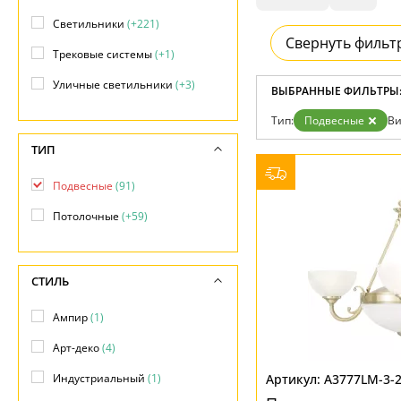
Доставка и оплата
Светильники
(+221)
Гарантия
Свернуть фильт
Возврат
Трековые системы
(+1)
Отзывы
Установка
Уличные светильники
(+3)
ВЫБРАННЫЕ ФИЛЬТРЫ
Дизайнерам
Бренды
Тип:
Подвесные
Ви
Контакты
ТИП
Подвесные
(91)
Потолочные
(+59)
СТИЛЬ
Ампир
(1)
Арт-деко
(4)
Индустриальный
(1)
A3777LM-3-