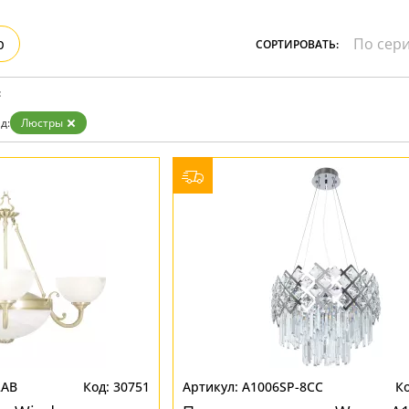
Бронза
Золото
р
СОРТИРОВАТЬ:
Прозрачные
Хром
Черные
:
д:
Люстры
2AB
30751
A1006SP-8CC