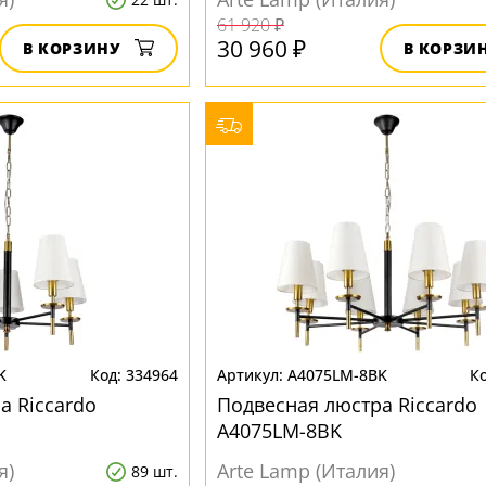
61 920 ₽
30 960 ₽
В КОРЗИНУ
В КОРЗИ
K
334964
A4075LM-8BK
а Riccardo
Подвесная люстра Riccardo
A4075LM-8BK
я)
Arte Lamp (Италия)
89 шт.