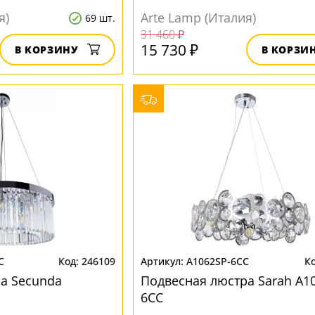
я)
Arte Lamp (Италия)
69 шт.
31 460 ₽
15 730 ₽
В КОРЗИНУ
В КОРЗИ
C
246109
A1062SP-6CC
а Secunda
Подвесная люстра Sarah A1
6CC