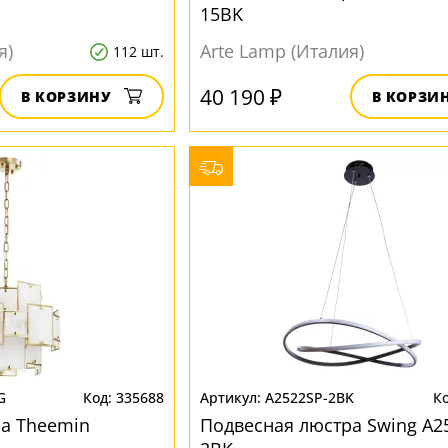
15BK
я)
Arte Lamp (Италия)
112 шт.
40 190 ₽
В КОРЗИНУ
В КОРЗИ
G
335688
A2522SP-2BK
а Theemin
Подвесная люстра Swing A2