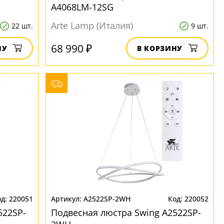
A4068LM-12SG
Arte Lamp (Италия)
22 шт.
9 шт.
68 990 ₽
НУ
В КОРЗИНУ
220051
A2522SP-2WH
220052
522SP-
Подвесная люстра Swing A2522SP-