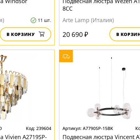
а Windsor
Подвесная люстра Wezen A1
8CC
я)
Arte Lamp (Италия)
11 шт.
20 690 ₽
В КОРЗИНУ
В КОРЗИ
O
239604
A7790SP-15BK
 Vivien A2719SP-
Подвесная люстра Vincent A