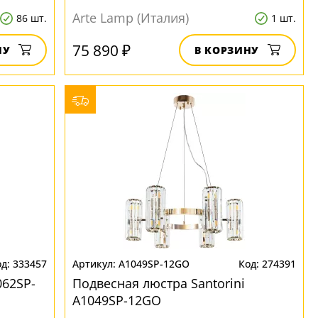
Arte Lamp (Италия)
86 шт.
1 шт.
75 890 ₽
НУ
В КОРЗИНУ
333457
A1049SP-12GO
274391
062SP-
Подвесная люстра Santorini
A1049SP-12GO