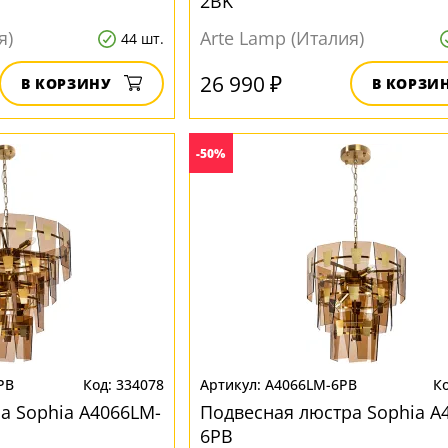
2BK
я)
Arte Lamp (Италия)
44 шт.
26 990 ₽
В КОРЗИНУ
В КОРЗИ
-50%
PB
334078
A4066LM-6PB
а Sophia A4066LM-
Подвесная люстра Sophia A
6PB