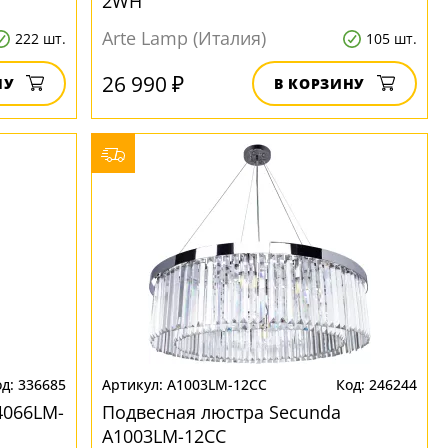
2WH
Arte Lamp (Италия)
222 шт.
105 шт.
26 990 ₽
НУ
В КОРЗИНУ
336685
A1003LM-12CC
246244
4066LM-
Подвесная люстра Secunda
A1003LM-12CC