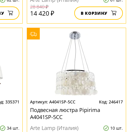
28 840 ₽
14 420 ₽
НУ
В КОРЗИНУ
335371
A4041SP-5CC
246417
Подвесная люстра Pipirima
A4041SP-5CC
Arte Lamp (Италия)
34 шт.
10 шт.