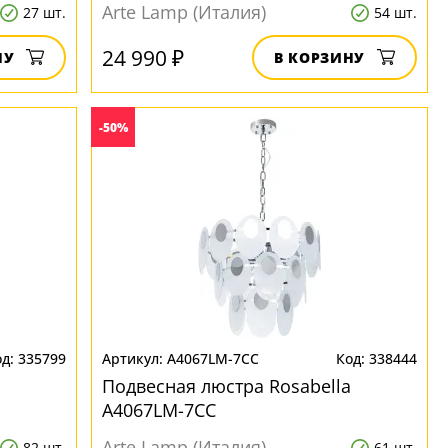
Arte Lamp (Италия)
27 шт.
54 шт.
24 990 ₽
НУ
В КОРЗИНУ
-50%
335799
A4067LM-7CC
338444
a
Подвесная люстра Rosabella
A4067LM-7CC
Arte Lamp (Италия)
82 шт.
61 шт.