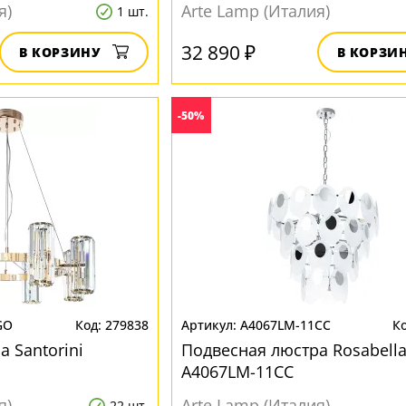
я)
Arte Lamp (Италия)
1 шт.
32 890 ₽
В КОРЗИНУ
В КОРЗИ
-50%
GO
279838
A4067LM-11CC
 Santorini
Подвесная люстра Rosabell
A4067LM-11CC
я)
Arte Lamp (Италия)
22 шт.