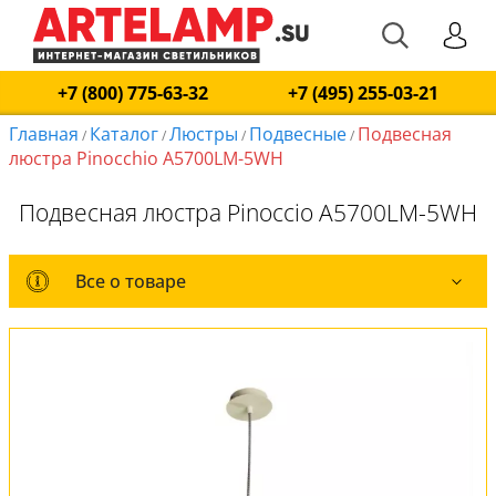
+7 (800) 775-63-32
+7 (495) 255-03-21
Главная
Каталог
Люстры
Подвесные
Подвесная
/
/
/
/
люстра Pinocchio A5700LM-5WH
Подвесная люстра Pinoccio A5700LM-5WH
Все о товаре
Все о товаре
Комплект лампочек
Вся коллекция
Оплата и доставка