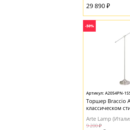
29 890 ₽
-50%
A2054PN-1S
Торшер Braccio 
классическом ст
Arte Lamp (Итали
9 200 ₽