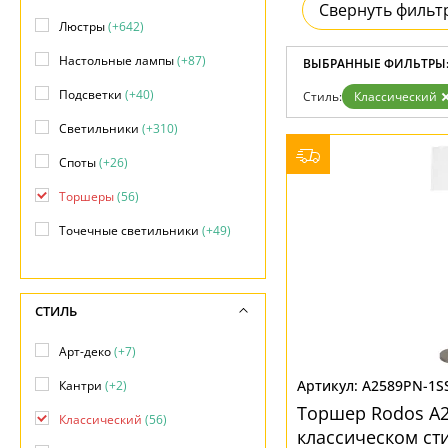
Свернуть фильт
Доставка и оплата
Люстры
(+642)
Гарантия
Возврат
Настольные лампы
(+87)
ВЫБРАННЫЕ ФИЛЬТРЫ
Отзывы
Установка
Подсветки
(+40)
Стиль:
Классический
Дизайнерам
Светильники
(+310)
Бренды
Контакты
Споты
(+26)
Торшеры
(56)
Точечные светильники
(+49)
Уличные светильники
(+184)
СТИЛЬ
Арт-деко
(+7)
A2589PN-1S
Кантри
(+2)
Торшер Rodos A2
Классический
(56)
классическом ст