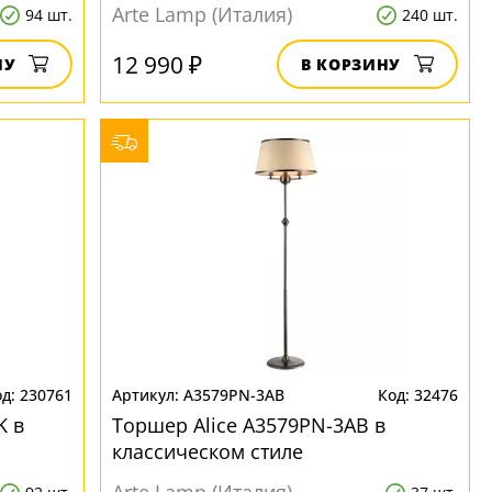
Arte Lamp (Италия)
94 шт.
240 шт.
12 990 ₽
НУ
В КОРЗИНУ
230761
A3579PN-3AB
32476
K в
Торшер Alice A3579PN-3AB в
классическом стиле