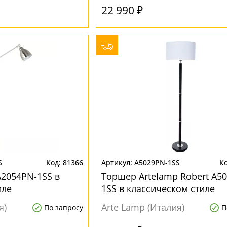
22 990 ₽
S
81366
A5029PN-1SS
A2054PN-1SS в
Торшер Artelamp Robert A5
иле
1SS в классическом стиле
я)
Arte Lamp (Италия)
По запросу
П