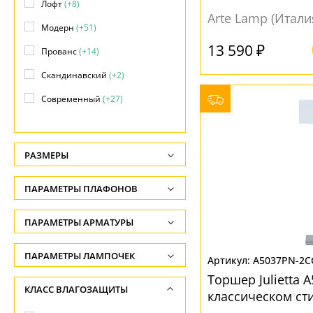
Лофт
(+8)
Arte Lamp (Итали
Модерн
(+51)
13 590 ₽
Прованс
(+14)
Скандинавский
(+2)
Современный
(+27)
Флористика
(+1)
Хай-тек
(+12)
РАЗМЕРЫ
Японский
(+2)
Высота, см
ПАРАМЕТРЫ ПЛАФОНОВ
-
ФОРМА ПЛАФОНА
ПАРАМЕТРЫ АРМАТУРЫ
Глубина, см
-
Конус
(23)
ЦВЕТ АРМАТУРЫ
ПАРАМЕТРЫ ЛАМПОЧЕК
A5037PN-2C
Длина подвеса, см
Конусный
(2)
Количество ламп
Торшер Julietta 
Белый
(4)
КЛАСС ВЛАГОЗАЩИТЫ
-
классическом ст
Куб
(3)
-
Бронза
(19)