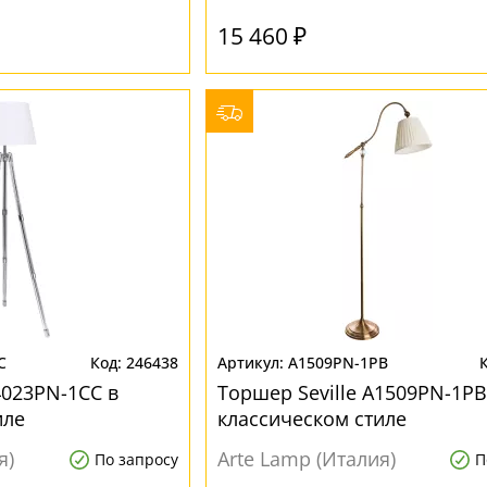
15 460 ₽
C
246438
A1509PN-1PB
023PN-1CC в
Торшер Seville A1509PN-1PB
иле
классическом стиле
я)
Arte Lamp (Италия)
По запросу
П