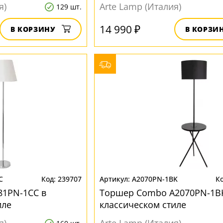
я)
Arte Lamp (Италия)
129 шт.
14 990 ₽
В КОРЗИНУ
В КОРЗИ
C
239707
A2070PN-1BK
81PN-1CC в
Торшер Combo A2070PN-1B
иле
классическом стиле