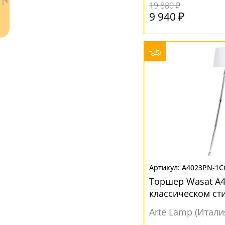
Белый
(36)
19 880 ₽
9 940 ₽
Бронза
(2)
Желтый
(1)
Коричневый
(1)
Прозрачный
(1)
Разноцветный
(1)
Серебро
(1)
Серый
(3)
Ваш регион:
Москва
Синий
(1)
+7 (800) 775-63-32
- бесплатно по России
Хром
(1)
+7 (495) 255-03-21
- бесплатная доставка
A4023PN-1C
Черный
(4)
Торшер Wasat A4
классическом ст
Arte Lamp (Итали