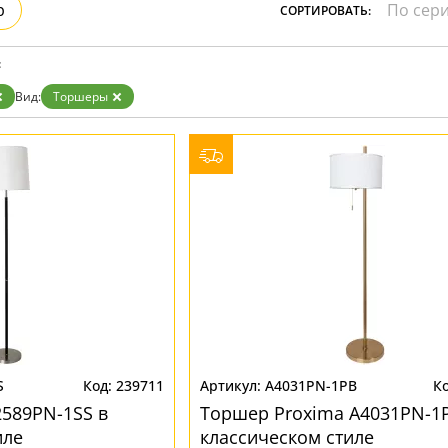
р
СОРТИРОВАТЬ:
Бронза
Золото
Прозрачные
:
Хром
Черные
Вид:
Торшеры
S
239711
A4031PN-1PB
589PN-1SS в
Торшер Proxima A4031PN-1
иле
классическом стиле