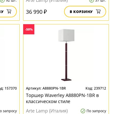
Arte Lamp (Италия)
92 шт.
37 шт.
36 990 ₽
НУ
В КОРЗИНУ
-50%
157370
A8880PN-1BR
239712
Торшер Waverley A8880PN-1BR в
классическом стиле
Arte Lamp (Италия)
о запросу
По запросу