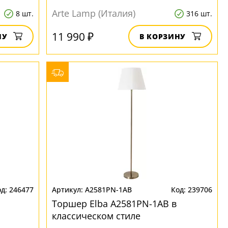
Arte Lamp (Италия)
8 шт.
316 шт.
11 990 ₽
НУ
В КОРЗИНУ
246477
A2581PN-1AB
239706
Торшер Elba A2581PN-1AB в
классическом стиле