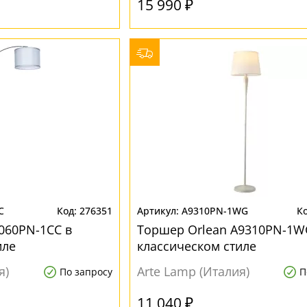
15 990 ₽
C
276351
A9310PN-1WG
060PN-1CC в
Торшер Orlean A9310PN-1W
иле
классическом стиле
я)
Arte Lamp (Италия)
По запросу
П
11 040 ₽