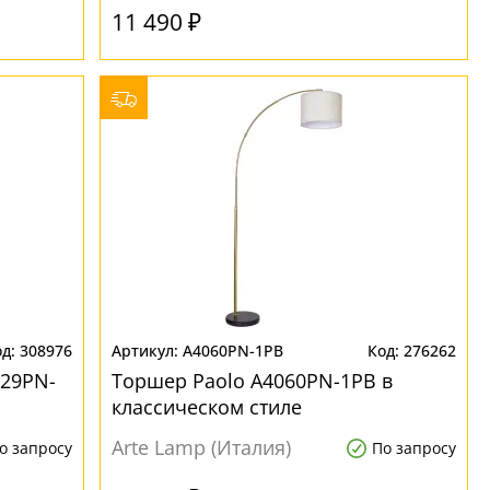
11 490 ₽
308976
A4060PN-1PB
276262
029PN-
Торшер Paolo A4060PN-1PB в
классическом стиле
Arte Lamp (Италия)
о запросу
По запросу