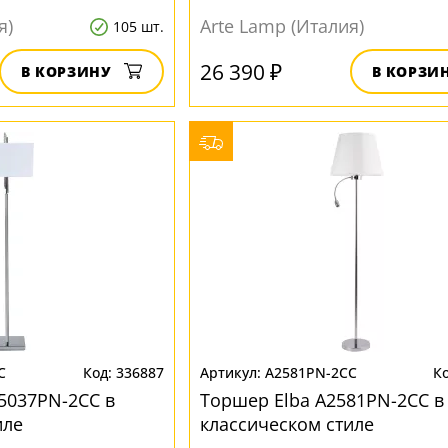
я)
Arte Lamp (Италия)
105 шт.
26 390 ₽
В КОРЗИНУ
В КОРЗИ
C
336887
A2581PN-2CC
A5037PN-2CC в
Торшер Elba A2581PN-2CC в
иле
классическом стиле