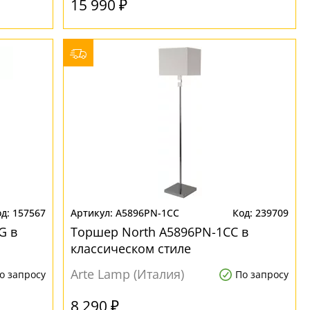
15 990 ₽
157567
A5896PN-1CC
239709
G в
Торшер North A5896PN-1CC в
классическом стиле
Arte Lamp (Италия)
о запросу
По запросу
8 290 ₽