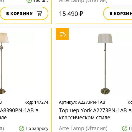
я)
Arte Lamp (Италия)
160 шт.
15 490 ₽
В КОРЗИНУ
В КОРЗИ
B
147274
A2273PN-1AB
 A8390PN-1AB в
Торшер York A2273PN-1AB в
иле
классическом стиле
я)
Arte Lamp (Италия)
По запросу
П