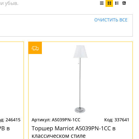
ОЧИСТИТЬ ВСЕ
246415
A5039PN-1CC
337641
PB в
Торшер Marriot A5039PN-1CC в
классическом стиле