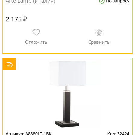
Arte Lamp (Италия)
По запросу
2 175 ₽
A8880LT-1BK
32424