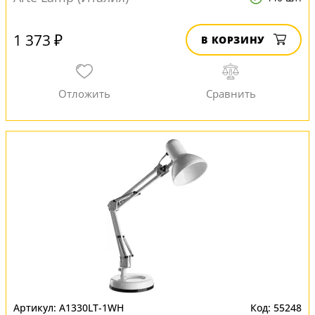
1 373 ₽
В КОРЗИНУ
A1330LT-1WH
55248