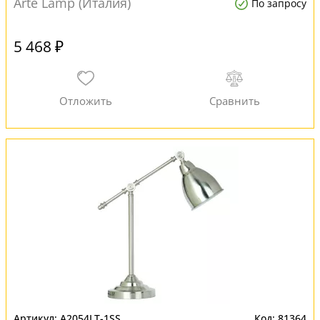
Arte Lamp (Италия)
По запросу
5 468 ₽
A2054LT-1SS
81364