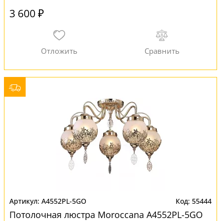
3 600 ₽
A4552PL-5GO
55444
Потолочная люстра Moroccana A4552PL-5GO