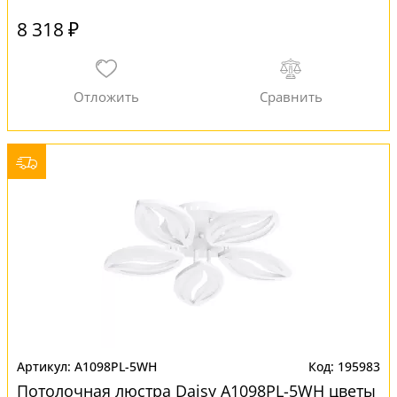
8 318 ₽
A1098PL-5WH
195983
Потолочная люстра Daisy A1098PL-5WH цветы