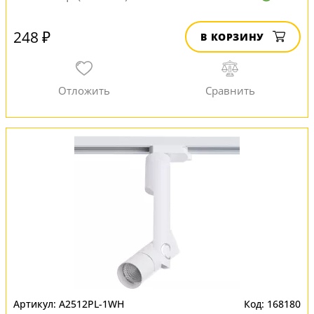
248 ₽
В КОРЗИНУ
A2512PL-1WH
168180