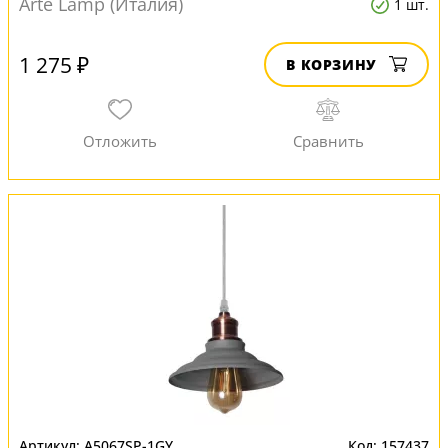
Arte Lamp (Италия)
1 шт.
1 275 ₽
В КОРЗИНУ
A5067SP-1GY
157437