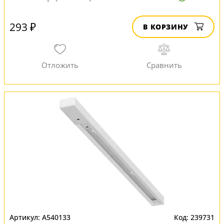
293 ₽
В КОРЗИНУ
A540133
239731