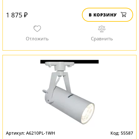
1 875 ₽
В КОРЗИНУ
A6210PL-1WH
55587