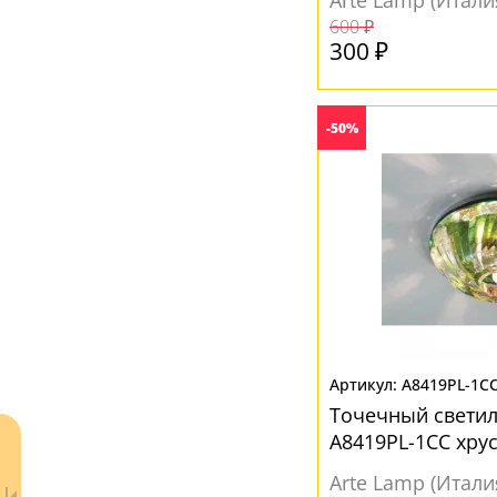
Arte Lamp (Итали
Серый
(2)
600 ₽
Хром
(1)
300 ₽
Черный
(2)
-50%
A8419PL-1C
Точечный светиль
A8419PL-1CC хру
Arte Lamp (Итали