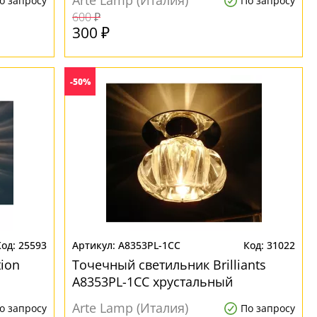
Arte Lamp (Италия)
о запросу
По запросу
600 ₽
300 ₽
-50%
25593
A8353PL-1CC
31022
ion
Точечный светильник Brilliants
A8353PL-1CC хрустальный
Arte Lamp (Италия)
о запросу
По запросу