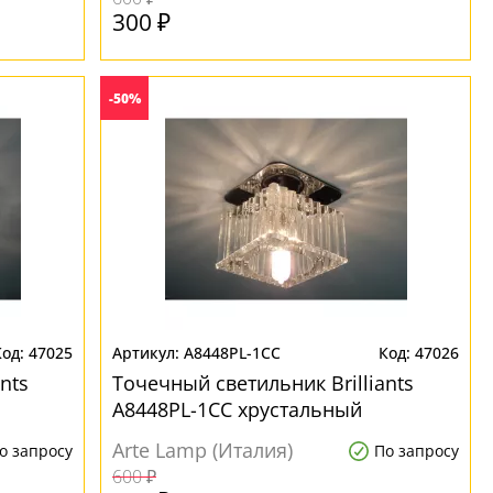
300 ₽
-50%
47025
A8448PL-1CC
47026
nts
Точечный светильник Brilliants
A8448PL-1CC хрустальный
Arte Lamp (Италия)
о запросу
По запросу
600 ₽