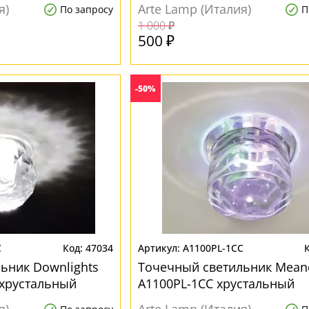
я)
Arte Lamp (Италия)
По запросу
П
1 000 ₽
500 ₽
-50%
C
47034
A1100PL-1CC
ьник Downlights
Точечный светильник Mean
 хрустальный
A1100PL-1CC хрустальный