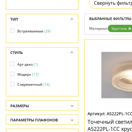
Свернуть фильт
Доставка и оплата
Гарантия
Возврат
ВЫБРАННЫЕ ФИЛЬТРЫ
ТИП
Отзывы
Установка
Материал:
Хрусталь
Встраиваемые
(29)
Дизайнерам
Бренды
Контакты
СТИЛЬ
Арт-деко
(1)
Модерн
(17)
Современный
(16)
РАЗМЕРЫ
A5222PL-1C
Высота, см
ПАРАМЕТРЫ ПЛАФОНОВ
Точечный свети
-
A5222PL-1CC хру