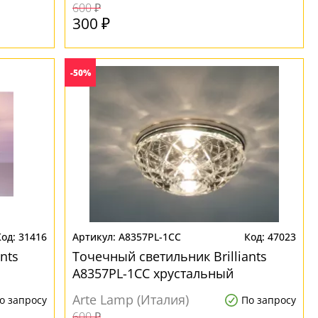
600 ₽
300 ₽
-50%
31416
A8357PL-1CC
47023
nts
Точечный светильник Brilliants
A8357PL-1CC хрустальный
Arte Lamp (Италия)
о запросу
По запросу
600 ₽