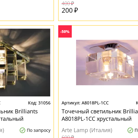
400 ₽
200 ₽
-50%
C
31056
A8018PL-1CC
ник Brilliants
Точечный светильник Brillia
стальный
A8018PL-1CC хрустальный
я)
Arte Lamp (Италия)
По запросу
П
600 ₽