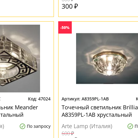
300 ₽
-50%
C
47024
A8359PL-1AB
льник Meander
Точечный светильник Brillia
стальный
A8359PL-1AB хрустальный
я)
Arte Lamp (Италия)
По запросу
П
600 ₽