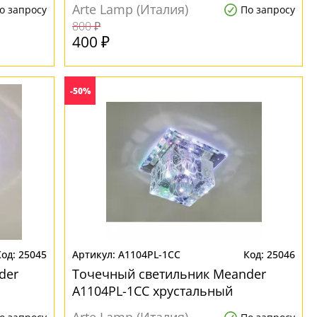
Arte Lamp (Италия)
о запросу
По запросу
800 ₽
400 ₽
-50%
25045
A1104PL-1CC
25046
der
Точечный светильник Meander
A1104PL-1CC хрустальный