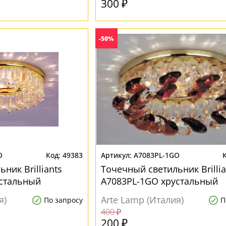
300 ₽
-50%
O
49383
A7083PL-1GO
ник Brilliants
Точечный светильник Brillia
устальный
A7083PL-1GO хрустальный
я)
Arte Lamp (Италия)
По запросу
П
400 ₽
200 ₽