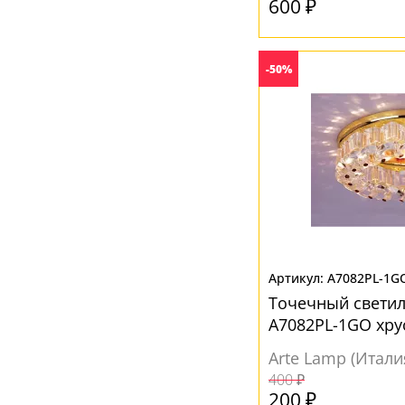
600 ₽
-50%
A7082PL-1G
Точечный светиль
A7082PL-1GO хр
Arte Lamp (Итали
400 ₽
200 ₽