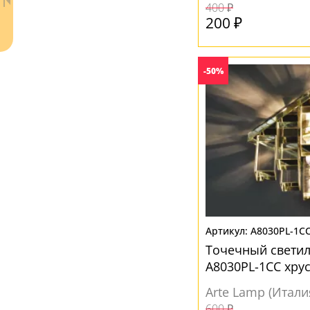
400 ₽
200 ₽
-50%
Ваш регион:
Москва
+7 (800) 775-63-32
- бесплатно по России
+7 (495) 255-03-21
- бесплатная доставка
A8030PL-1C
Точечный светиль
A8030PL-1CC хру
Arte Lamp (Итали
600 ₽