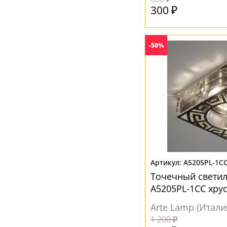
300 ₽
-50%
A5205PL-1C
Точечный свети
A5205PL-1CC хру
Arte Lamp (Итали
1 200 ₽