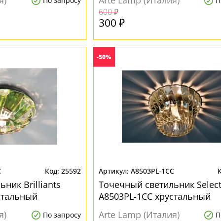
я)
Arte Lamp (Италия)
По запросу
П
600 ₽
300 ₽
-50%
C
25592
A8503PL-1CC
ник Brilliants
Точечный светильник Select
стальный
A8503PL-1CC хрустальный
я)
Arte Lamp (Италия)
По запросу
П