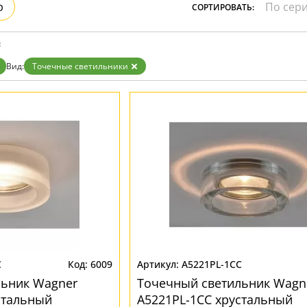
р
СОРТИРОВАТЬ:
Бронза
Золото
Прозрачные
:
Хром
Черные
Вид:
Точечные светильники
C
6009
A5221PL-1CC
льник Wagner
Точечный светильник Wagn
стальный
A5221PL-1CC хрустальный