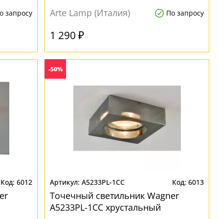
Arte Lamp (Италия)
о запросу
По запросу
1 290 ₽
-50%
6012
A5233PL-1CC
6013
er
Точечный светильник Wagner
A5233PL-1CC хрустальный