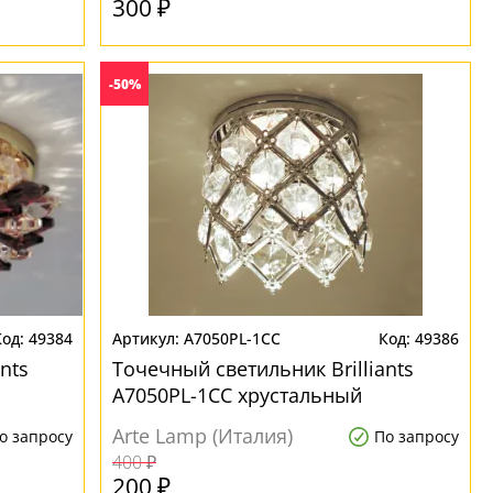
300 ₽
-50%
49384
A7050PL-1CC
49386
nts
Точечный светильник Brilliants
A7050PL-1CC хрустальный
Arte Lamp (Италия)
о запросу
По запросу
400 ₽
200 ₽