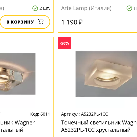
я)
Arte Lamp (Италия)
2 шт.
П
1 190 ₽
В КОРЗИНУ
-50%
C
6011
A5232PL-1CC
льник Wagner
Точечный светильник Wagn
стальный
A5232PL-1CC хрустальный