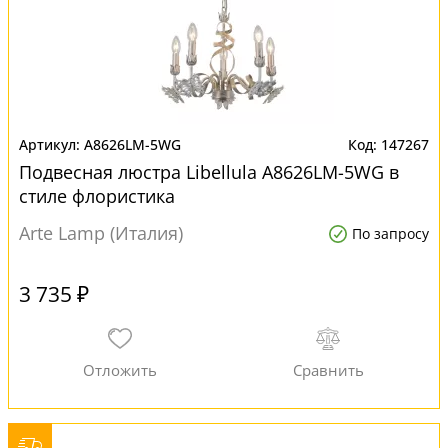
A8626LM-5WG
147267
Подвесная люстра Libellula A8626LM-5WG в
стиле флористика
Arte Lamp (Италия)
По запросу
3 735 ₽