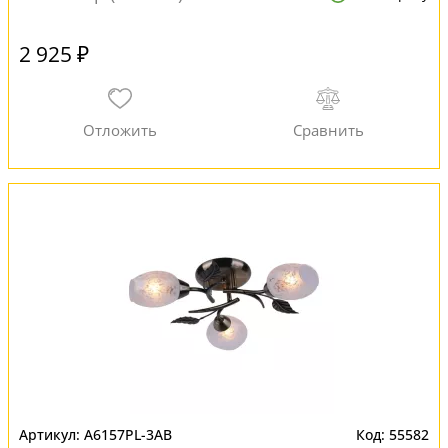
2 925 ₽
A6157PL-3AB
55582