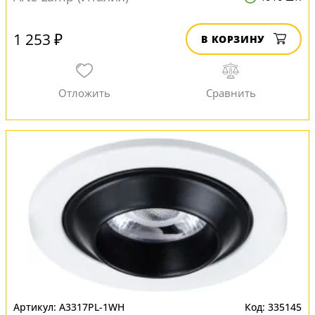
1 253 ₽
В КОРЗИНУ
A3317PL-1WH
335145