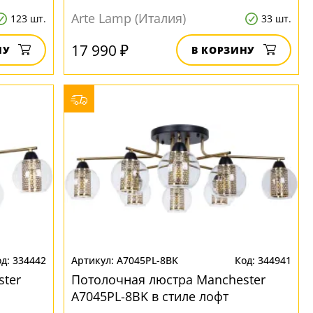
Arte Lamp (Италия)
123 шт.
33 шт.
17 990 ₽
НУ
В КОРЗИНУ
334442
A7045PL-8BK
344941
ter
Потолочная люстра Manchester
A7045PL-8BK в стиле лофт