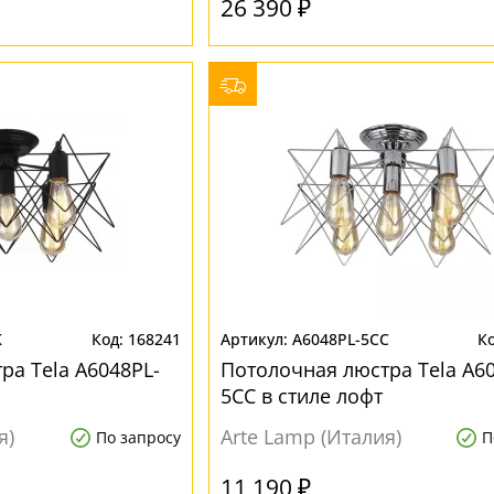
26 390 ₽
K
168241
A6048PL-5CC
ра Tela A6048PL-
Потолочная люстра Tela A60
5CC в стиле лофт
я)
Arte Lamp (Италия)
По запросу
П
11 190 ₽