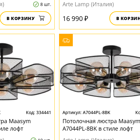
я)
Arte Lamp (Италия)
8 шт.
16 990 ₽
В КОРЗИНУ
В КОРЗИ
K
334441
A7044PL-8BK
тра Maasym
Потолочная люстра Maasy
иле лофт
A7044PL-8BK в стиле лофт