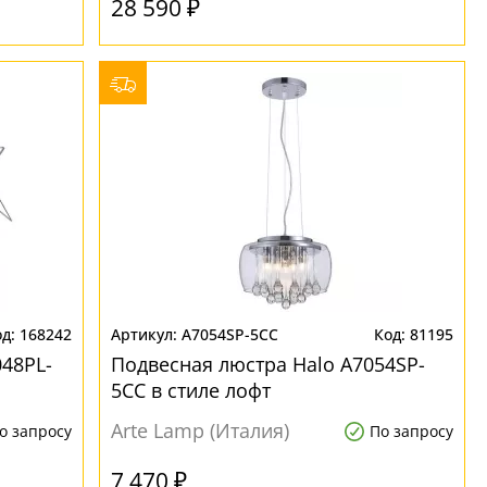
28 590 ₽
168242
A7054SP-5CC
81195
48PL-
Подвесная люстра Halo A7054SP-
5CC в стиле лофт
Arte Lamp (Италия)
о запросу
По запросу
7 470 ₽