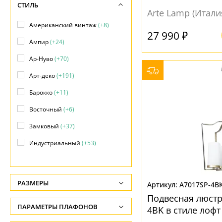
СТИЛЬ
Arte Lamp (Итали
Американский винтаж
(+8)
27 990 ₽
Ампир
(+24)
Ар-Нуво
(+70)
Арт-деко
(+191)
Барокко
(+11)
Восточный
(+6)
Замковый
(+37)
Индустриальный
(+53)
Кантри
(+88)
Классический
(+642)
РАЗМЕРЫ
A7017SP-4B
Лофт
(139)
Подвесная люстр
Высота, см
ПАРАМЕТРЫ ПЛАФОНОВ
4BK в стиле лофт
Минимализм
(+24)
-