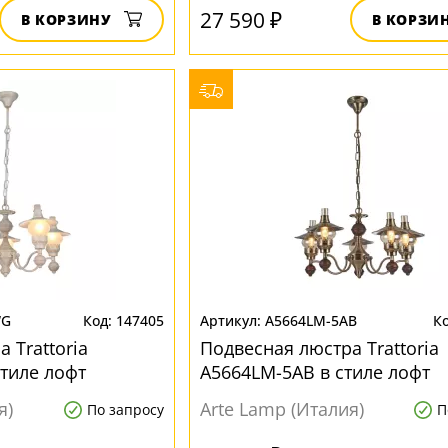
27 590 ₽
В КОРЗИНУ
В КОРЗИ
WG
147405
A5664LM-5AB
 Trattoria
Подвесная люстра Trattoria
тиле лофт
A5664LM-5AB в стиле лофт
я)
Arte Lamp (Италия)
По запросу
П