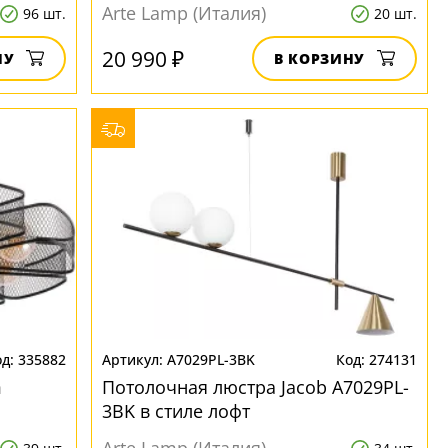
Arte Lamp (Италия)
96 шт.
20 шт.
20 990 ₽
НУ
В КОРЗИНУ
335882
A7029PL-3BK
274131
m
Потолочная люстра Jacob A7029PL-
3BK в стиле лофт