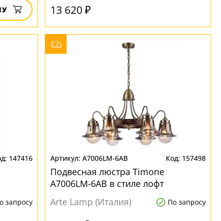
13 620 ₽
НУ
147416
A7006LM-6AB
157498
Подвесная люстра Timone
A7006LM-6AB в стиле лофт
Arte Lamp (Италия)
о запросу
По запросу