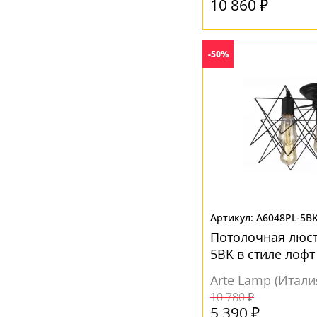
10 860 ₽
-50%
A6048PL-5B
Потолочная люст
5BK в стиле лофт
Arte Lamp (Итали
10 780 ₽
5 390 ₽