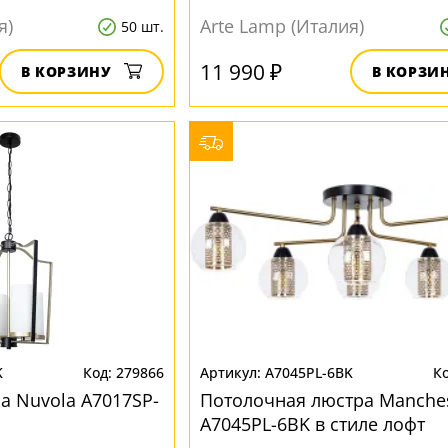
я)
Arte Lamp (Италия)
50 шт.
11 990 ₽
В КОРЗИНУ
В КОРЗИ
K
279866
A7045PL-6BK
а Nuvola A7017SP-
Потолочная люстра Manches
A7045PL-6BK в стиле лофт