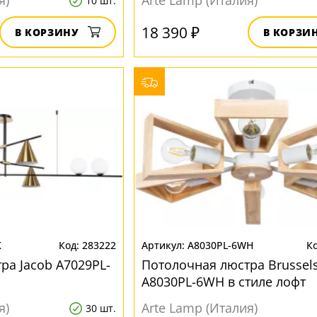
я)
Arte Lamp (Италия)
10 шт.
18 390 ₽
В КОРЗИНУ
В КОРЗИ
K
283222
A8030PL-6WH
ра Jacob A7029PL-
Потолочная люстра Brussel
A8030PL-6WH в стиле лофт
я)
Arte Lamp (Италия)
30 шт.