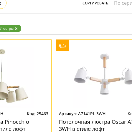
р
СОРТИРОВАТЬ:
Бронза
Золото
Прозрачные
:
Хром
Черные
Люстры
WH
25463
A7141PL-3WH
а Pinocchio
Потолочная люстра Oscar A
тиле лофт
3WH в стиле лофт