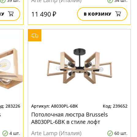
Arte Lamp (Италия)
39 шт.
34 шт.
11 490 ₽
НУ
В КОРЗИНУ
283226
A8030PL-6BK
239652
s
Потолочная люстра Brussels
A8030PL-6BK в стиле лофт
Arte Lamp (Италия)
4 шт.
60 шт.