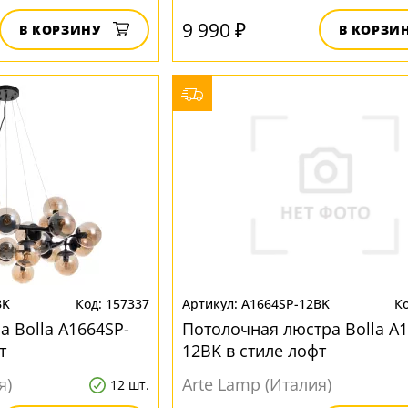
9 990 ₽
В КОРЗИНУ
В КОРЗИ
BK
157337
A1664SP-12BK
а Bolla A1664SP-
Потолочная люстра Bolla A1
т
12BK в стиле лофт
я)
Arte Lamp (Италия)
12 шт.