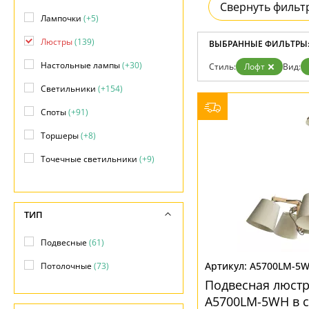
Свернуть фильт
Доставка и оплата
Лампочки
(+5)
Гарантия
Возврат
Люстры
(139)
ВЫБРАННЫЕ ФИЛЬТРЫ
Отзывы
Установка
Настольные лампы
(+30)
Стиль:
Лофт
Вид:
Дизайнерам
Светильники
(+154)
Бренды
Контакты
Споты
(+91)
Торшеры
(+8)
Точечные светильники
(+9)
Трековые системы
(+15)
Уличные светильники
(+5)
ТИП
Подвесные
(61)
A5700LM-5
Потолочные
(73)
Подвесная люстр
A5700LM-5WH в с