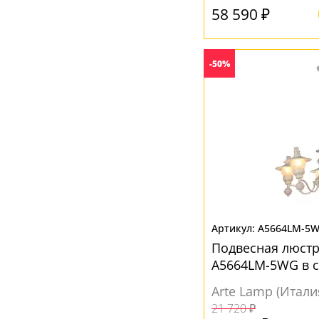
58 590 ₽
Золотой
(5)
Коричневый
(13)
Медный
(2)
-50%
Неокрашенный
(2)
Прозрачный
(53)
Серый
(9)
Хром
(4)
Черный
(10)
Янтарный
(4)
A5664LM-5
Подвесная люстра
A5664LM-5WG в с
Arte Lamp (Итали
21 720 ₽