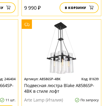
9 990 ₽
НУ
В КОРЗИНУ
246404
A8586SP-4BK
81639
664SP-
Подвесная люстра Blake A8586SP-
4BK в стиле лофт
Arte Lamp (Италия)
11 шт.
По запросу