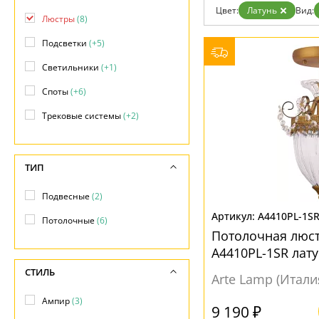
Цвет:
Латунь
Вид:
Доставка и оплата
Люстры
(8)
Гарантия
Возврат
Подсветки
(+5)
Отзывы
Установка
Светильники
(+1)
Дизайнерам
Споты
(+6)
Бренды
Контакты
Трековые системы
(+2)
ТИП
Подвесные
(2)
A4410PL-1S
Потолочные
(6)
Потолочная люст
A4410PL-1SR лат
СТИЛЬ
Arte Lamp (Итали
Ампир
(3)
9 190 ₽