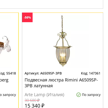
-50%
55418
A6509SP-3PB
147361
berg
Подвесная люстра Rimini A6509SP-
3PB латунная
Arte Lamp (Италия)
о запросу
По запросу
30 680 ₽
15 340 ₽