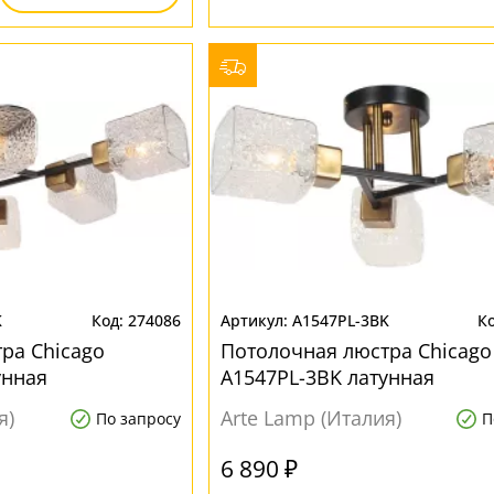
K
274086
A1547PL-3BK
ра Chicago
Потолочная люстра Chicago
унная
A1547PL-3BK латунная
я)
Arte Lamp (Италия)
По запросу
П
6 890 ₽