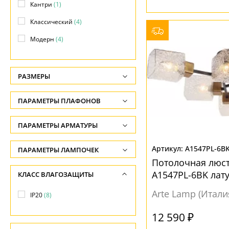
Кантри
(1)
Классический
(4)
Модерн
(4)
РАЗМЕРЫ
Высота, см
ПАРАМЕТРЫ ПЛАФОНОВ
-
ФОРМА ПЛАФОНА
ПАРАМЕТРЫ АРМАТУРЫ
Длина подвеса, см
-
Декоративный
(2)
ЦВЕТ АРМАТУРЫ
A1547PL-6B
ПАРАМЕТРЫ ЛАМПОЧЕК
Ширина, см
Конус
(1)
Потолочная люст
Количество ламп
Латунь
(8)
A1547PL-6BK лат
КЛАСС ВЛАГОЗАЩИТЫ
-
Полушар
(1)
-
Черный
(4)
Arte Lamp (Итали
Диаметр, см
IP20
(8)
Прямоугольник
(2)
Общая мощность ламп
-
МАТЕРИАЛ
Шар
(2)
-
12 590 ₽
Длина, см