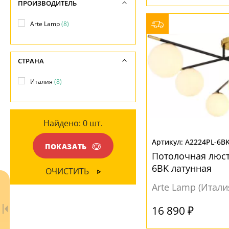
ПРОИЗВОДИТЕЛЬ
Напряжение
Металл
(8)
ПОВЕРХНОСТЬ
-
-
Стекло
(2)
Arte Lamp
(8)
Матовый
(2)
Хрусталь
(2)
Прозрачный
(5)
СТРАНА
ПОВЕРХНОСТЬ
Рельефный
(4)
Италия
(8)
Глянцевый
(1)
НАПРАВЛЕНИЕ
Матовый
(6)
Вверх
(2)
Найдено:
0
шт.
Вниз
(6)
A2224PL-6B
ПОКАЗАТЬ
Потолочная люст
МАТЕРИАЛ
6BK латунная
ОЧИСТИТЬ
Стекло
(7)
Arte Lamp (Итали
Ткань
(1)
16 890 ₽
Хрусталь
(2)