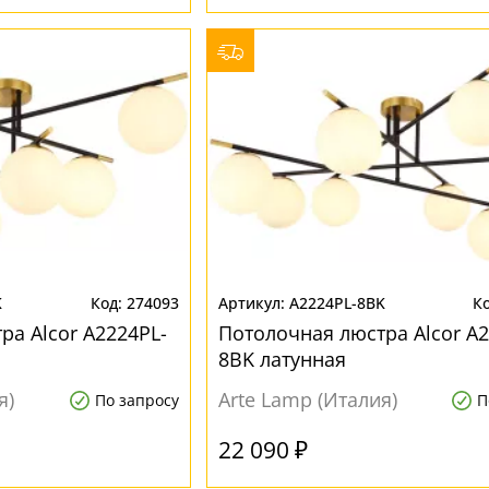
K
274093
A2224PL-8BK
ра Alcor A2224PL-
Потолочная люстра Alcor A2
8BK латунная
я)
Arte Lamp (Италия)
По запросу
П
22 090 ₽