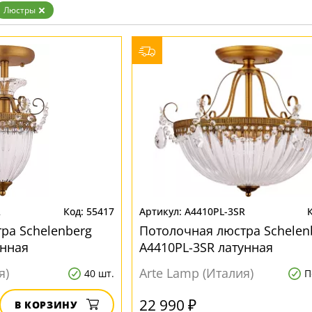
Бронза
Люстры
Золото
Прозрачные
Хром
Черные
R
55417
A4410PL-3SR
ра Schelenberg
Потолочная люстра Schelen
унная
A4410PL-3SR латунная
я)
Arte Lamp (Италия)
40 шт.
П
22 990 ₽
В КОРЗИНУ