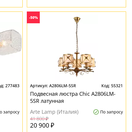
-50%
277483
A2806LM-5SR
55321
Подвесная люстра Chic A2806LM-
5SR латунная
Arte Lamp (Италия)
о запросу
По запросу
41 800 ₽
20 900 ₽