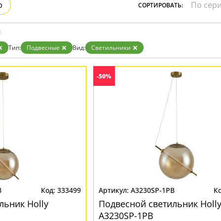
р
СОРТИРОВАТЬ:
Бронза
Золото
Прозрачные
:
Хром
Черные
Тип:
Подвесные
Вид:
Светильники
-50%
B
333499
A3230SP-1PB
льник Нolly
Подвесной светильник Нoll
A3230SP-1PB