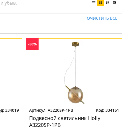
ОЧИСТИТЬ ВСЕ
-50%
334019
A3220SP-1PB
334151
y
Подвесной светильник Нolly
A3220SP-1PB