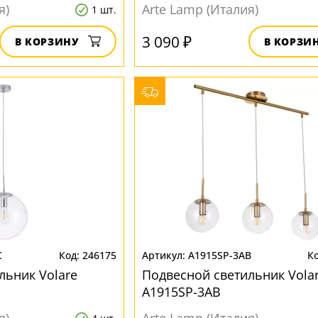
я)
Arte Lamp (Италия)
1 шт.
3 090 ₽
В КОРЗИНУ
В КОРЗИ
C
246175
A1915SP-3AB
льник Volare
Подвесной светильник Vola
A1915SP-3AB