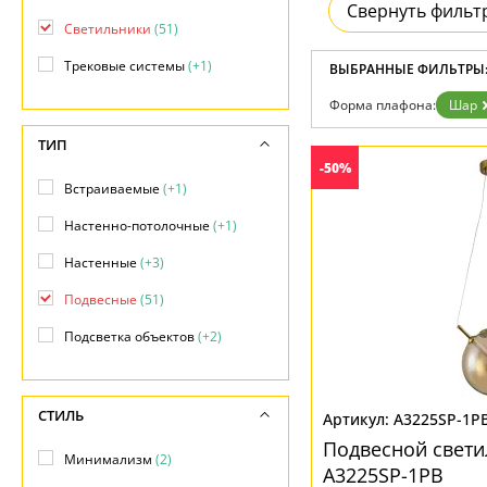
Свернуть фильт
Доставка и оплата
Светильники
(51)
Гарантия
Возврат
Трековые системы
(+1)
ВЫБРАННЫЕ ФИЛЬТРЫ
Отзывы
Установка
Форма плафона:
Шар
Дизайнерам
Бренды
ТИП
Контакты
-50%
Встраиваемые
(+1)
Настенно-потолочные
(+1)
Настенные
(+3)
Подвесные
(51)
Подсветка объектов
(+2)
СТИЛЬ
A3225SP-1P
Подвесной свети
Минимализм
(2)
A3225SP-1PB