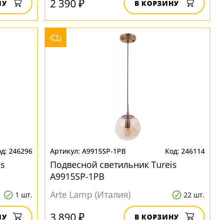
2 390 ₽
НУ
В КОРЗИНУ
246296
A9915SP-1PB
246114
is
Подвесной светильник Tureis
A9915SP-1PB
Arte Lamp (Италия)
1 шт.
22 шт.
3 890 ₽
НУ
В КОРЗИНУ