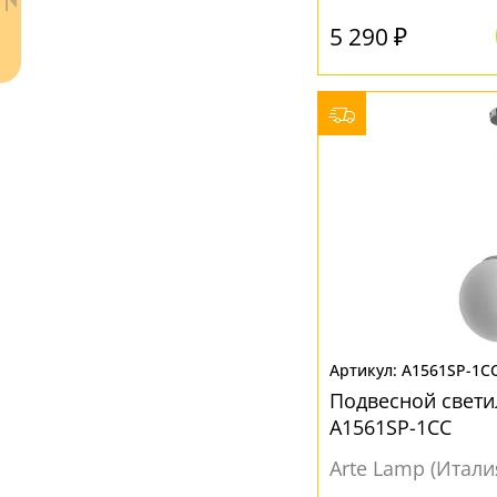
Полушар
(2)
5 290 ₽
Прямоугольник
(1)
Сфера
(2)
Цилиндр
(62)
Шар
(51)
Ваш регион:
Москва
+7 (800) 775-63-32
- бесплатно по России
+7 (495) 255-03-21
- бесплатная доставка
A1561SP-1C
Подвесной свети
A1561SP-1CC
Arte Lamp (Итали