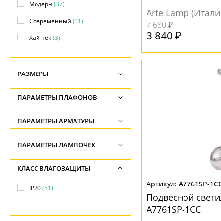
Модерн
(37)
Arte Lamp (Итали
Современный
(11)
7 680 ₽
3 840 ₽
Хай-тек
(3)
РАЗМЕРЫ
Высота, см
ПАРАМЕТРЫ ПЛАФОНОВ
-
ПОВЕРХНОСТЬ
ПАРАМЕТРЫ АРМАТУРЫ
Длина подвеса, см
-
Зеркальный
(9)
ЦВЕТ АРМАТУРЫ
ПАРАМЕТРЫ ЛАМПОЧЕК
Ширина, см
Матовый
(15)
Количество ламп
Белый
(1)
КЛАСС ВЛАГОЗАЩИТЫ
-
Прозрачный
(26)
-
Бронза
(13)
A7761SP-1C
Диаметр, см
IP20
(51)
Общая мощность ламп
Древесный
(1)
Подвесной свет
НАПРАВЛЕНИЕ
-
-
A7761SP-1CC
Золото
(9)
В стороны
(3)
Длина, см