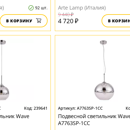
я)
Arte Lamp (Италия)
92 шт.
9 440 ₽
4 720 ₽
В КОРЗИНУ
В КОРЗИ
C
239641
A7763SP-1CC
ильник Wave
Подвесной светильник Wav
A7763SP-1CC