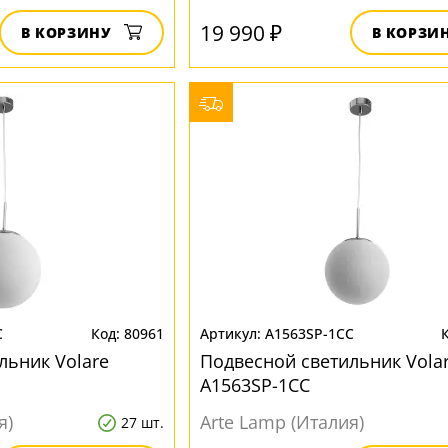
19 990 ₽
В КОРЗИНУ
В КОРЗИ
C
80961
A1563SP-1CC
льник Volare
Подвесной светильник Vola
A1563SP-1CC
я)
Arte Lamp (Италия)
27 шт.