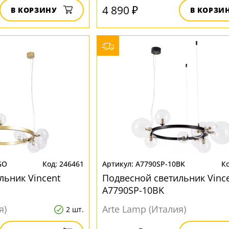
4 890 ₽
В КОРЗИНУ
В КОРЗИ
GO
246461
A7790SP-10BK
льник Vincent
Подвесной светильник Vinc
A7790SP-10BK
я)
Arte Lamp (Италия)
2 шт.