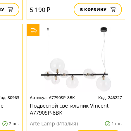
5 190 ₽
НУ
В КОРЗИНУ
80963
A7790SP-8BK
246227
re
Подвесной светильник Vincent
A7790SP-8BK
Arte Lamp (Италия)
2 шт.
1 шт.