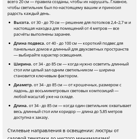
всего 20 см — правила созданы, чтобы их нарушать. Главное,
чтобы светильник был по-настоящему вашим и приносил
радость каждый день.
Высота.
от 30 - до 70 см — решение для потолков 2,4–2,7 м и
настоящая находка для помещений от 4 метров — все
расчёты выполнены заранее.
Длина подвеса.
от 40 - до 100 см — короткий подвес для
панельных домов и длинный для двухсветных пространств
— выбирайте характер освещения.
Ширина.
от 34 - до 85 см — когда нужно осветить длинный
стол или целый зал одним светильником — ширина
становится ключевым фактором.
Диаметр.
от 34 - до 85 см — от крошечных, размером с
ладонь, до восьмиметровых световых композиций —
любой масштаб уже на складе.
Длина.
от 34 - до 85 см — когда один светильник охватывает
весь длинный стол или коридор — длина до 5,85 метров
доступна к заказу.
Стилевые направления в освещении: люстры от
садовой тематики до чистого минимализма!