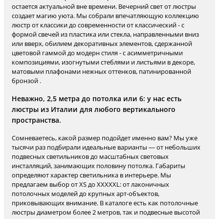
остается актуальной вне времени. Вечерний свет от люстры
создает магию уюта. Мы собрали впечатляющую коллекцию
люстр от классики до современности от классический - с
формой свечей из пластика или стекла, направленными вниз
или вверх, обилием декоративных элементов, сдержанной
цветовой гаммой до модерн стиля - с асимметричными
композициями, изогнутыми стеблями и листьями в декоре,
матовыми плафонами нежных оттенков, патинированной
бронзой .
Неважно, 2,5 метра до потолка или 6: у нас есть
люстры из Италии для любого вертикального
пространства.
Сомневаетесь, какой размер подойдет именно вам? Мы уже
тысячи раз подбирали идеальные варианты — от небольших
подвесных светильников до масштабных световых
инсталляций, занимающих половину потолка. Габариты
определяют характер светильника в интерьере. Мы
предлагаем выбор от XS до XXXXXL: от лаконичных
потолочных моделей до крупных арт-объектов,
приковывающих внимание. В каталоге есть как потолочные
люстры диаметром более 2 метров, так и подвесные высотой