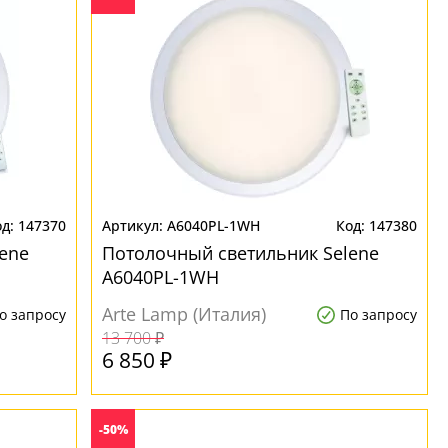
147370
A6040PL-1WH
147380
ene
Потолочный светильник Selene
A6040PL-1WH
Arte Lamp (Италия)
о запросу
По запросу
13 700 ₽
6 850 ₽
-50%