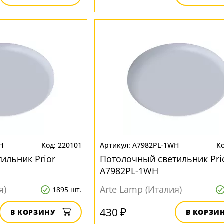
H
220101
A7982PL-1WH
ильник Prior
Потолочный светильник Pri
A7982PL-1WH
я)
Arte Lamp (Италия)
1895 шт.
430 ₽
В КОРЗИНУ
В КОРЗИ