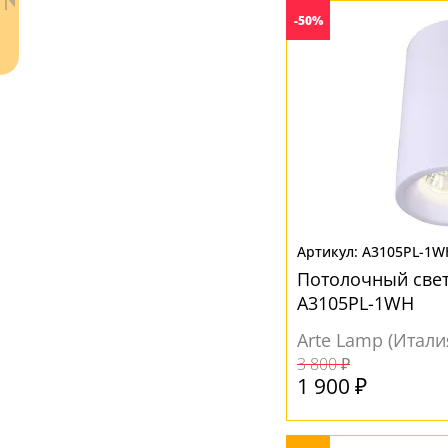
-50%
A3105PL-1W
Ваш регион:
Москва
Потолочный свет
+7 (800) 775-63-32
- бесплатно по России
A3105PL-1WH
+7 (495) 255-03-21
- бесплатная доставка
Arte Lamp (Итали
3 800 ₽
1 900 ₽