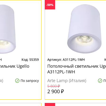
-50%
H
55359
A3112PL-1WH
ильник Ugello
Потолочный светильник Uge
A3112PL-1WH
я)
Arte Lamp (Италия)
По запросу
П
5 800 ₽
2 900 ₽