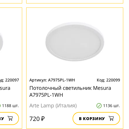
220097
A7975PL-1WH
220099
sura
Потолочный светильник Mesura
A7975PL-1WH
Arte Lamp (Италия)
1188 шт.
1136 шт.
720 ₽
НУ
В КОРЗИНУ