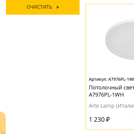
Металл
(8)
ОЧИСТИТЬ
Пластик
(15)
Полимер
(1)
Стекло
(9)
ЦВЕТ ПЛАФОНОВ
Белый
(31)
Зеленый
(1)
A7976PL-1W
Черный
(2)
Потолочный све
A7976PL-1WH
Arte Lamp (Итали
1 230 ₽