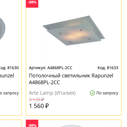
-50%
81630
A4868PL-2CC
81633
unzel
Потолочный светильник Rapunzel
A4868PL-2CC
Arte Lamp (Италия)
о запросу
По запросу
3 120 ₽
1 560 ₽
-50%