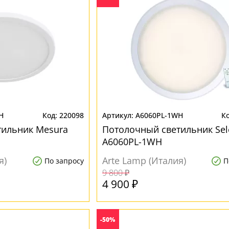
H
220098
A6060PL-1WH
тильник Mesura
Потолочный светильник Sel
A6060PL-1WH
я)
Arte Lamp (Италия)
По запросу
П
9 800 ₽
4 900 ₽
-50%