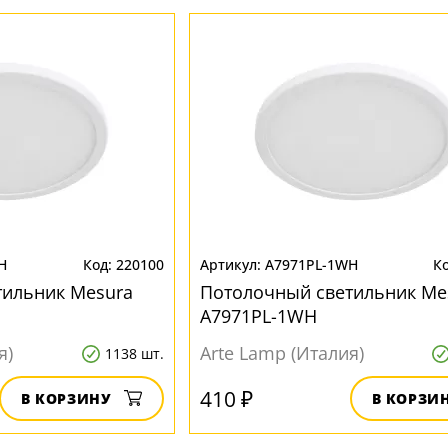
H
220100
A7971PL-1WH
тильник Mesura
Потолочный светильник Me
A7971PL-1WH
я)
Arte Lamp (Италия)
1138 шт.
410 ₽
В КОРЗИНУ
В КОРЗИ