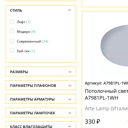
СТИЛЬ
Лофт
(1)
Модерн
(9)
Современный
(24)
Хай-тек
(1)
РАЗМЕРЫ
Высота, см
A7981PL-1W
ПАРАМЕТРЫ ПЛАФОНОВ
-
Потолочный свет
A7981PL-1WH
ФОРМА ПЛАФОНА
ПАРАМЕТРЫ АРМАТУРЫ
Ширина, см
-
Arte Lamp (Итали
Круглый
(21)
ЦВЕТ АРМАТУРЫ
ПАРАМЕТРЫ ЛАМПОЧЕК
Глубина врезки, см
Полукруг
(1)
330 ₽
Количество ламп
Белый
(21)
КЛАСС ВЛАГОЗАЩИТЫ
-