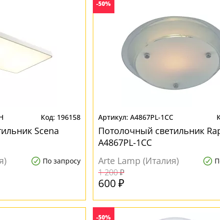
-50%
H
196158
A4867PL-1CC
ильник Scena
Потолочный светильник Rap
A4867PL-1CC
я)
Arte Lamp (Италия)
По запросу
П
1 200 ₽
600 ₽
-50%