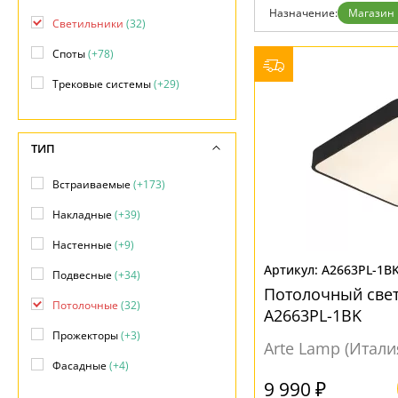
Назначение:
Магазин
Доставка и оплата
Светильники
(32)
Гарантия
Возврат
Споты
(+78)
Отзывы
Установка
Трековые системы
(+29)
Дизайнерам
Бренды
Контакты
ТИП
Встраиваемые
(+173)
Накладные
(+39)
Настенные
(+9)
A2663PL-1B
Подвесные
(+34)
Потолочный свет
Потолочные
(32)
A2663PL-1BK
Прожекторы
(+3)
Arte Lamp (Итали
Фасадные
(+4)
9 990 ₽