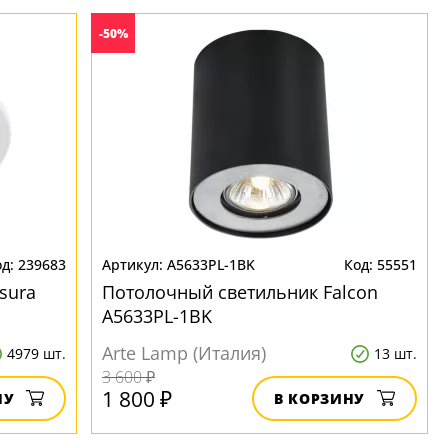
-50%
239683
A5633PL-1BK
55551
sura
Потолочный светильник Falcon
A5633PL-1BK
Arte Lamp (Италия)
4979 шт.
13 шт.
3 600 ₽
1 800 ₽
НУ
В КОРЗИНУ