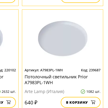
220102
A7983PL-1WH
239687
or
Потолочный светильник Prior
A7983PL-1WH
Arte Lamp (Италия)
2632 шт.
1082 шт.
640 ₽
НУ
В КОРЗИНУ