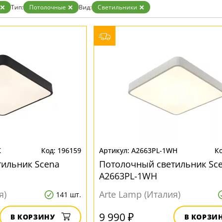
Бронза
Тип:
Потолочные
Вид:
Светильники
Золото
Прозрачные
Хром
Черные
K
196159
A2663PL-1WH
ильник Scena
Потолочный светильник Sc
A2663PL-1WH
я)
Arte Lamp (Италия)
141 шт.
9 990 ₽
В КОРЗИНУ
В КОРЗИ