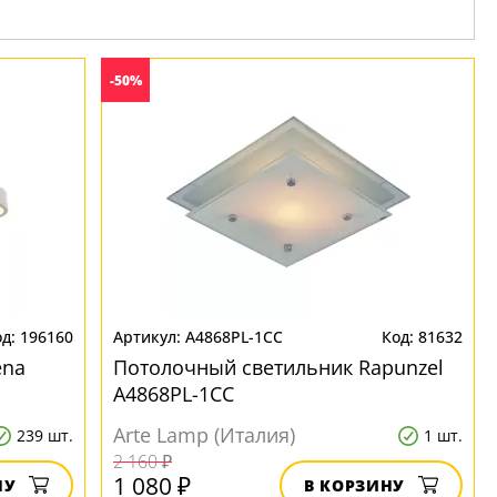
-50%
196160
A4868PL-1CC
81632
ena
Потолочный светильник Rapunzel
A4868PL-1CC
Arte Lamp (Италия)
239 шт.
1 шт.
2 160 ₽
1 080 ₽
НУ
В КОРЗИНУ