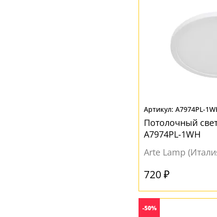
A7974PL-1W
Потолочный све
A7974PL-1WH
Arte Lamp (Итали
720 ₽
-50%