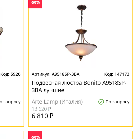
-50%
5920
A9518SP-3BA
147173
Подвесная люстра Bonito A9518SP-
3BA лучшие
Arte Lamp (Италия)
о запросу
По запросу
13 620 ₽
6 810 ₽
-50%