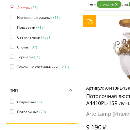
Теги:
Лучшие
Вид:
Доставка и оплата
Люстры
(26)
Гарантия
Возврат
Настольные лампы
(+13)
Отзывы
Установка
Подсветки
(+10)
Дизайнерам
Светильники
(+681)
Бренды
Контакты
Споты
(+37)
Торшеры
(+5)
Точечные светильники
(+231)
Трековые системы
(+62)
Уличные светильники
(+22)
A4410PL-1S
ТИП
Потолочная люст
Подвесные
(6)
A4410PL-1SR луч
Потолочные
(20)
Arte Lamp (Итали
9 190 ₽