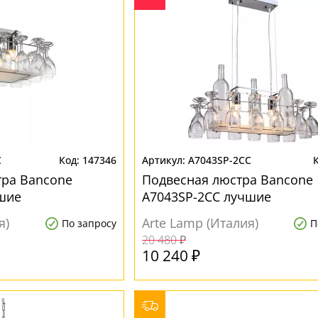
C
147346
A7043SP-2CC
тра Bancone
Подвесная люстра Bancone
шие
A7043SP-2CC лучшие
я)
Arte Lamp (Италия)
По запросу
П
20 480 ₽
10 240 ₽