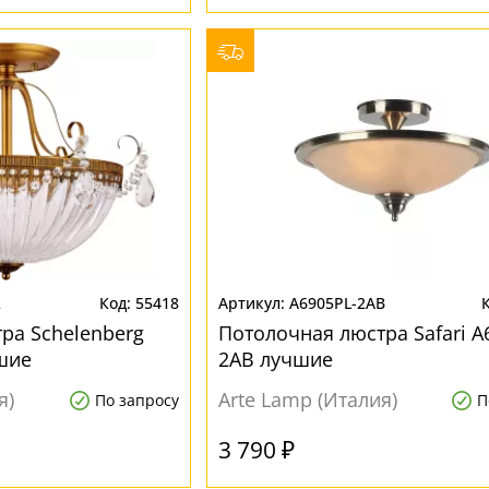
R
55418
A6905PL-2AB
ра Schelenberg
Потолочная люстра Safari A
шие
2AB лучшие
я)
Arte Lamp (Италия)
По запросу
П
3 790 ₽