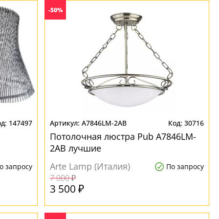
-50%
147497
A7846LM-2AB
30716
Потолочная люстра Pub A7846LM-
2AB лучшие
Arte Lamp (Италия)
о запросу
По запросу
7 000 ₽
3 500 ₽