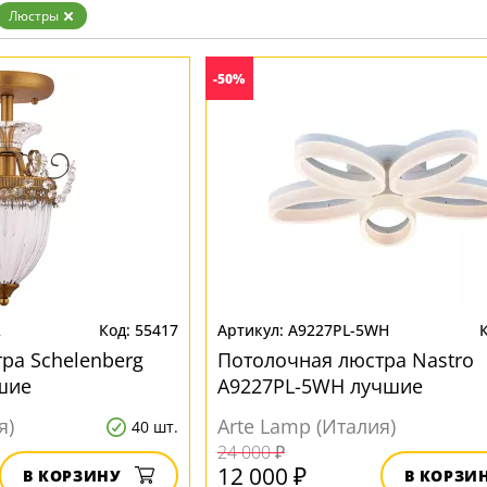
Бронза
Люстры
Золото
Прозрачные
Хром
-50%
Черные
R
55417
A9227PL-5WH
ра Schelenberg
Потолочная люстра Nastro
шие
A9227PL-5WH лучшие
я)
Arte Lamp (Италия)
40 шт.
24 000 ₽
12 000 ₽
В КОРЗИНУ
В КОРЗИ