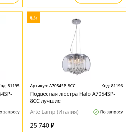
81195
A7054SP-8CC
81196
54SP-
Подвесная люстра Halo A7054SP-
8CC лучшие
Arte Lamp (Италия)
о запросу
По запросу
25 740 ₽