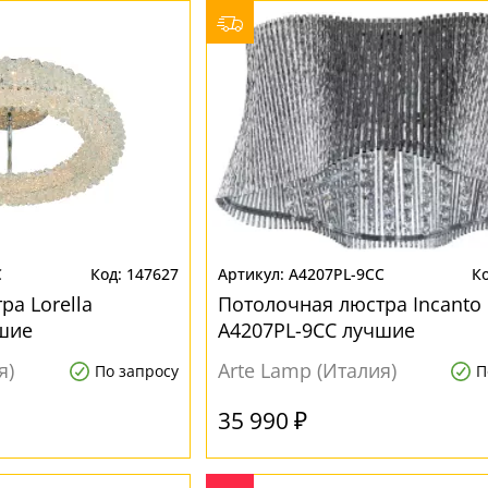
C
147627
A4207PL-9CC
ра Lorella
Потолочная люстра Incanto
шие
A4207PL-9CC лучшие
я)
Arte Lamp (Италия)
По запросу
П
35 990 ₽