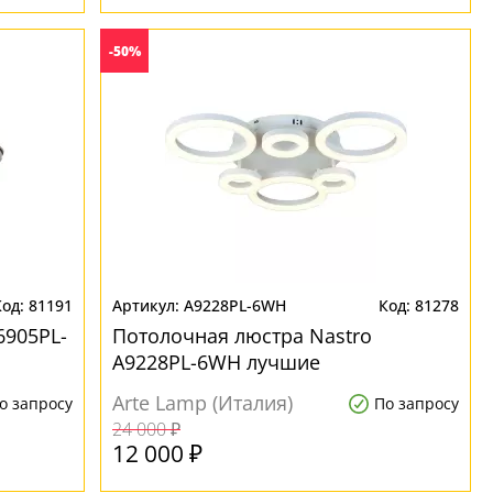
-50%
81191
A9228PL-6WH
81278
6905PL-
Потолочная люстра Nastro
A9228PL-6WH лучшие
Arte Lamp (Италия)
о запросу
По запросу
24 000 ₽
12 000 ₽