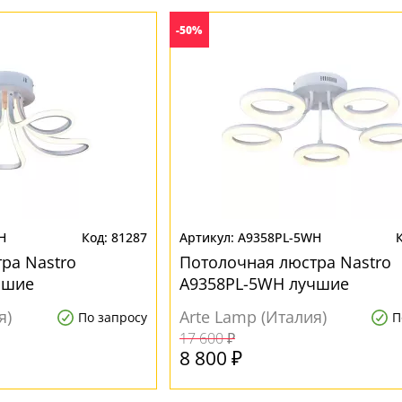
-50%
H
81287
A9358PL-5WH
ра Nastro
Потолочная люстра Nastro
чшие
A9358PL-5WH лучшие
я)
Arte Lamp (Италия)
По запросу
П
17 600 ₽
8 800 ₽