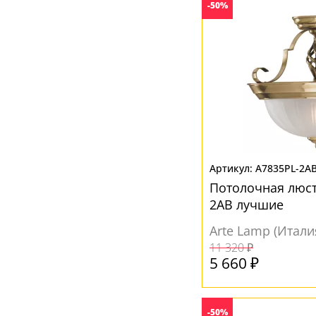
Хром
(4)
-50%
Черный
(1)
A7835PL-2A
Потолочная люст
2AB лучшие
Arte Lamp (Итали
11 320 ₽
5 660 ₽
-50%