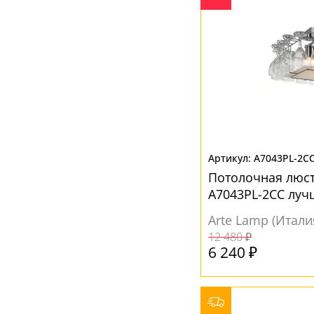
A7043PL-2C
Потолочная люс
A7043PL-2CC луч
Arte Lamp (Итали
12 480 ₽
6 240 ₽