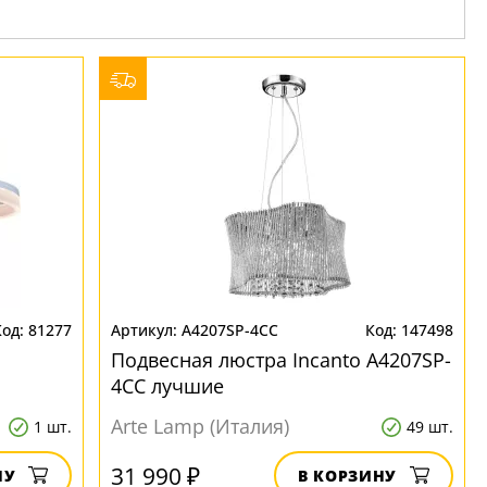
81277
A4207SP-4CC
147498
Подвесная люстра Incanto A4207SP-
4CC лучшие
Arte Lamp (Италия)
1 шт.
49 шт.
31 990 ₽
НУ
В КОРЗИНУ