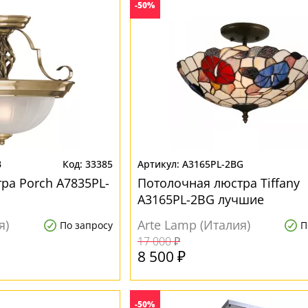
-50%
B
33385
A3165PL-2BG
ра Porch A7835PL-
Потолочная люстра Tiffany
A3165PL-2BG лучшие
я)
Arte Lamp (Италия)
По запросу
П
17 000 ₽
8 500 ₽
-50%