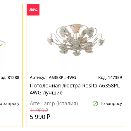
-50%
81288
A6358PL-4WG
147359
Потолочная люстра Rosita A6358PL-
4WG лучшие
Arte Lamp (Италия)
о запросу
По запросу
11 980 ₽
5 990 ₽