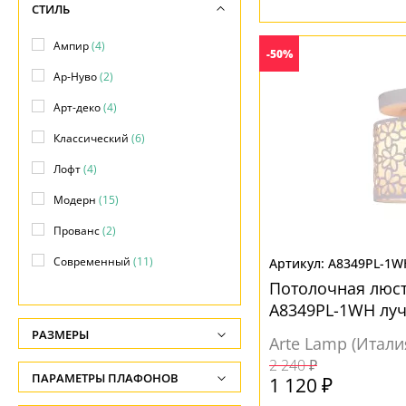
СТИЛЬ
Ампир
(4)
-50%
Ар-Нуво
(2)
Арт-деко
(4)
Классический
(6)
Лофт
(4)
Модерн
(15)
Прованс
(2)
Современный
(11)
A8349PL-1W
Потолочная люст
Тиффани
(1)
A8349PL-1WH лу
Флористика
(5)
РАЗМЕРЫ
Arte Lamp (Итали
Хай-тек
(6)
Высота, см
2 240 ₽
ПАРАМЕТРЫ ПЛАФОНОВ
1 120 ₽
-