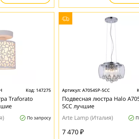
H
147275
A7054SP-5CC
ра Traforato
Подвесная люстра Halo A70
чшие
5CC лучшие
я)
Arte Lamp (Италия)
По запросу
П
7 470 ₽