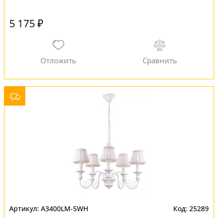
5 175 ₽
A3400LM-5WH
25289