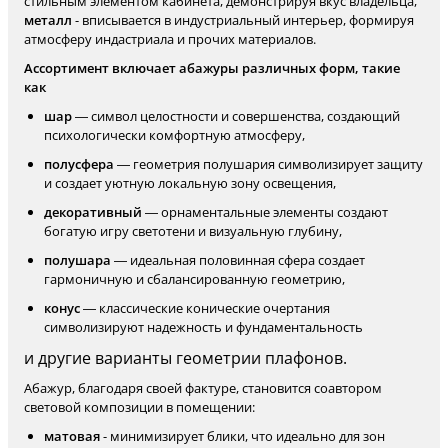
стильным элементом кабинета, демонстрируя вкус владельца,
металл
- вписывается в индустриальный интерьер, формируя
атмосферу индастриала и прочих материалов.
Ассортимент включает абажуры различных форм, такие
как
шар
— символ целостности и совершенства, создающий
психологически комфортную атмосферу,
полусфера
— геометрия полушария символизирует защиту
и создает уютную локальную зону освещения,
декоративный
— орнаментальные элементы создают
богатую игру светотени и визуальную глубину,
полушара
— идеальная половинная сфера создает
гармоничную и сбалансированную геометрию,
конус
— классические конические очертания
символизируют надежность и фундаментальность
и другие варианты геометрии плафонов.
Абажур, благодаря своей фактуре, становится соавтором
световой композиции в помещении:
матовая
- минимизирует блики, что идеально для зон