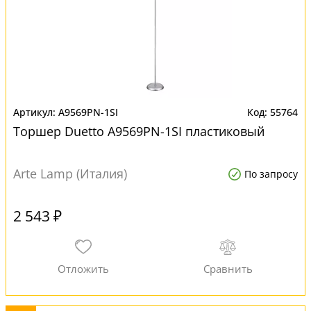
A9569PN-1SI
55764
Торшер Duetto A9569PN-1SI пластиковый
Arte Lamp (Италия)
По запросу
2 543 ₽