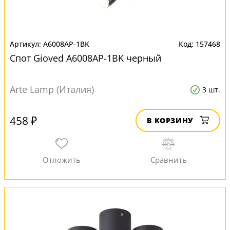
A6008AP-1BK
157468
Спот Gioved A6008AP-1BK черный
Arte Lamp (Италия)
3 шт.
458 ₽
В КОРЗИНУ