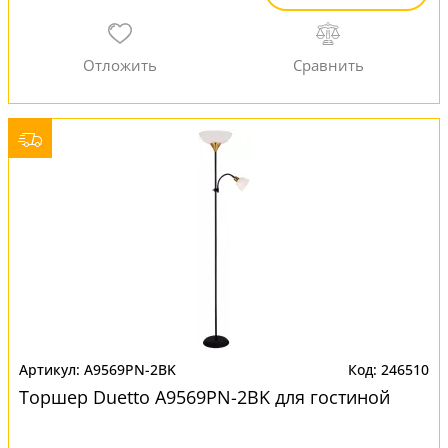
A9569PN-2BK
246510
Торшер Duetto A9569PN-2BK для гостиной