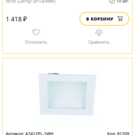
Arte Lamp (Италия)
10 шт.
1 418 ₽
В КОРЗИНУ
A7412PL-1WH
81209