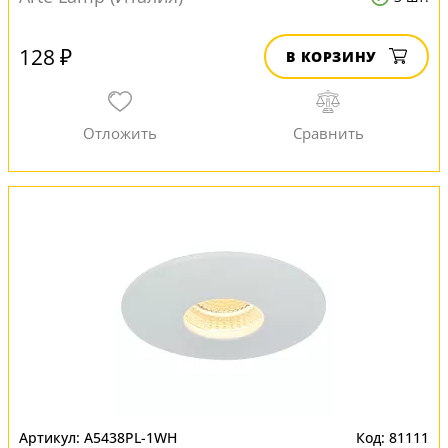
128 ₽
В КОРЗИНУ
A5438PL-1WH
81111