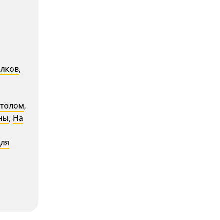
олков
,
столом
,
ны
,
На
ля