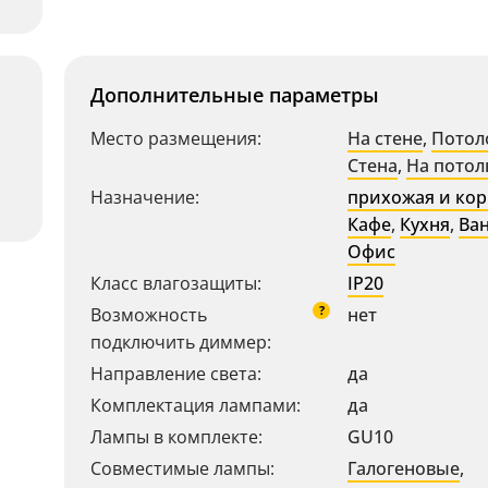
Дополнительные параметры
Место размещения:
На стене
,
Потол
Стена
,
На потол
Назначение:
прихожая и ко
Кафе
,
Кухня
,
Ва
Офис
Класс влагозащиты:
IP20
?
Возможность
нет
подключить диммер:
Направление света:
да
Комплектация лампами:
да
Лампы в комплекте:
GU10
Совместимые лампы:
Галогеновые
,