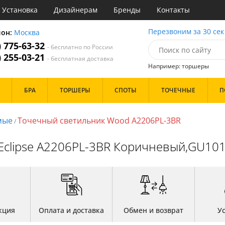
Установка
Дизайнерам
Бренды
Контакты
ы
Перезвоним за 30 сек
ион:
Москва
) 775-63-32
- бесплатно по России
атегории
) 255-03-21
- бесплатная доставка
Например: торшеры
Стиль
Назначение
Дизайн/Форма
БРА
ТОРШЕРЫ
СПОТЫ
ТОЧЕЧНЫЕ
П
деко
Гостиная
Тарелки
ковый
Детская
Шары
три
Зал
мые
Точечный светильник Wood A2206PL-3BR
/
толков
ссический
Кабинет
Особенности
т
Кафе
 Eclipse A2206PL-3BR Коричневый,GU1
имализм
Коридор и прихожая
ерн
Кухня
ванс
Офис
Бренд
ро
Прихожая
ндинавский
Спальня
ременный
но
Цвет
ристика
кция
Оплата и доставка
Обмен и возврат
У
тек
Белые