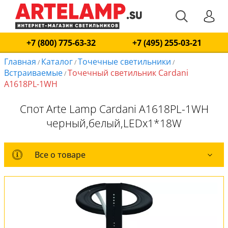
+7 (800) 775-63-32
+7 (495) 255-03-21
Главная
Каталог
Точечные светильники
/
/
/
Встраиваемые
Точечный светильник Cardani
/
A1618PL-1WH
Спот Arte Lamp Cardani A1618PL-1WH
черный,белый,LEDx1*18W
Все о товаре
Все о товаре
Комплект лампочек
Вся коллекция