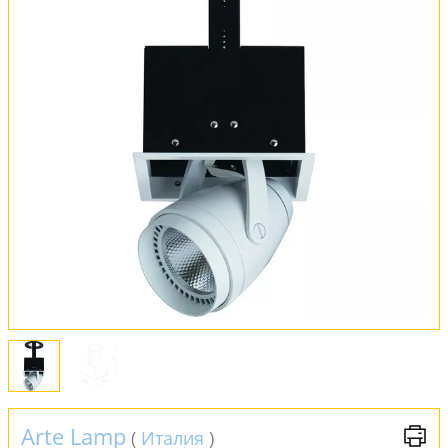
Оплата и доставка
Обмен и возврат
Установка
FAQ
Отзывы
Arte Lamp
(
Италия
)