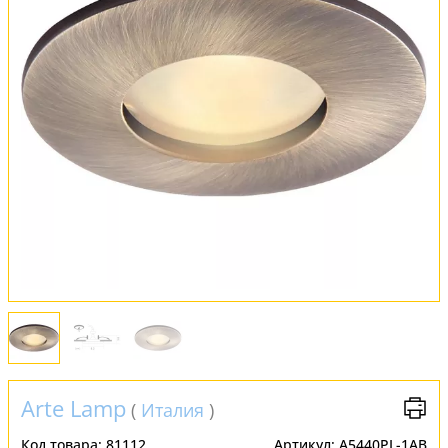
Оплата и доставка
Обмен и возврат
Установка
FAQ
Отзывы
Arte Lamp
(
Италия
)
Код товара:
81112
Артикул:
A5440PL-1AB