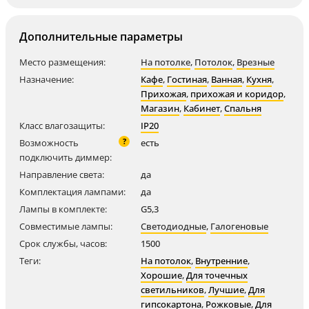
Дополнительные параметры
Место размещения:
На потолке
,
Потолок
,
Врезные
Назначение:
Кафе
,
Гостиная
,
Ванная
,
Кухня
,
Прихожая
,
прихожая и коридор
,
Магазин
,
Кабинет
,
Спальня
Класс влагозащиты:
IP20
?
Возможность
есть
подключить диммер:
Направление света:
да
Комплектация лампами:
да
Лампы в комплекте:
G5,3
Совместимые лампы:
Светодиодные
,
Галогеновые
Срок службы, часов:
1500
Теги:
На потолок
,
Внутренние
,
Хорошие
,
Для точечных
светильников
,
Лучшие
,
Для
гипсокартона
,
Рожковые
,
Для