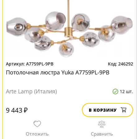
A7759PL-9PB
246292
Потолочная люстра Yuka A7759PL-9PB
Arte Lamp (Италия)
12 шт.
9 443 ₽
В КОРЗИНУ