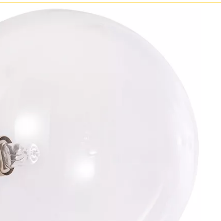
Бронза
Золото
Прозрачные
Хром
Черные