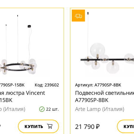
7790SP-15BK
Код: 239602
Артикул: A7790SP-8BK
я люстра Vincent
Подвесной светильник
-15BK
A7790SP-8BK
p (Италия)
Arte Lamp (Италия)
22 шт.
₽
21 790 ₽
КУПИТЬ
КУП