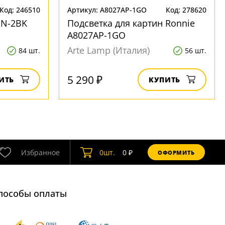
Код: 246510
Артикул: A8027AP-1GO
Код: 278620
PN-2BK
Подсветка для картин Ronnie
A8027AP-1GO
Arte Lamp (Италия)
84 шт.
56 шт.
5 290 ₽
ИТЬ
КУПИТЬ
Избранное
0
шт.
0
₽
ОФОРМИТЬ
пособы оплаты