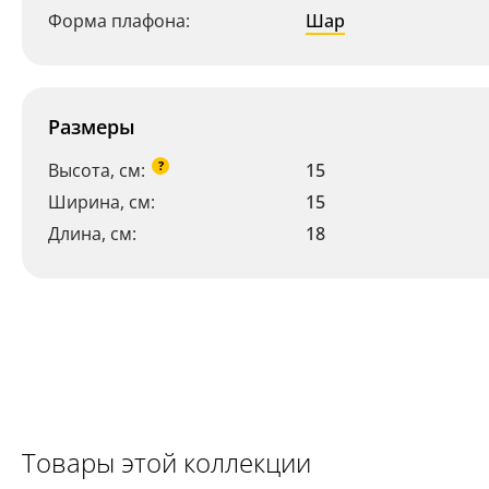
Форма плафона:
Шар
Размеры
?
Высота, см:
15
Ширина, см:
15
Длина, см:
18
Ваш регион:
Москва
Товары этой коллекции
+7 (800) 775-63-32
- бесплатно по России