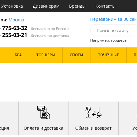
Установка
Дизайнерам
Бренды
Контакты
ы
Перезвоним за 30 сек
ион:
Москва
) 775-63-32
- бесплатно по России
атегории
) 255-03-21
- бесплатная доставка
Например: торшеры
Стиль
Назначение
Дизайн/Форма
БРА
ТОРШЕРЫ
СПОТЫ
ТОЧЕЧНЫЕ
П
деко
Гостиная
Тарелки
ковый
Детская
Шары
три
Зал
толков
ссический
Кабинет
Особенности
т
Кафе
имализм
Коридор и прихожая
ерн
Кухня
ванс
Офис
Бренд
ро
Прихожая
ндинавский
Спальня
ременный
но
Цвет
ристика
кция
Оплата и доставка
Обмен и возврат
У
тек
Белые