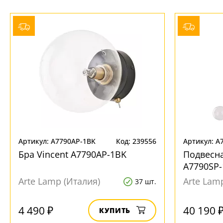
+7 (495) 255-03-21
- бесплатная доставка
Артикул: A7790AP-1BK
Код: 239556
Артикул: A
Бра Vincent A7790AP-1BK
Подвесна
A7790SP
Arte Lamp (Италия)
Arte Lam
37 шт.
4 490 ₽
40 190 
КУПИТЬ