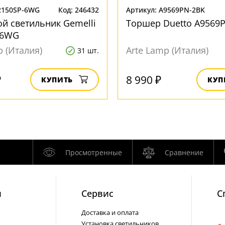
2150SP-6WG
Код: 246432
Артикул: A9569PN-2BK
й светильник Gemelli
Торшер Duetto A9569
-6WG
p (Италия)
Arte Lamp (Италия)
31 шт.
₽
8 990 ₽
КУПИТЬ
КУП
Просмотренные
Сравнение
и
Cервис
С
Доставка и оплата
Установка светильников