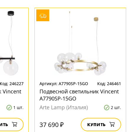
Код: 246227
Артикул: A7790SP-15GO
Код: 246461
 Vincent
Подвесной светильник Vincent
A7790SP-15GO
Arte Lamp (Италия)
1 шт.
2 шт.
37 690 ₽
ИТЬ
КУПИТЬ