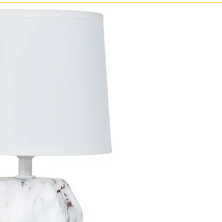
Бронза
Золото
Прозрачные
Хром
Черные