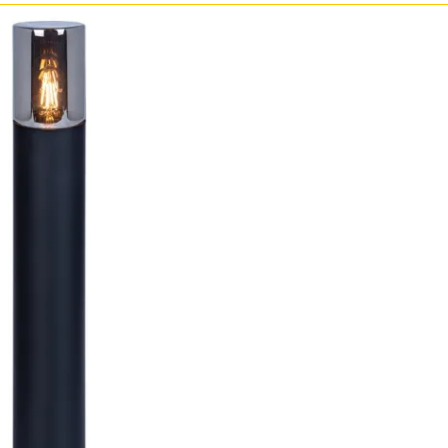
Бронза
Золото
Прозрачные
Хром
Черные