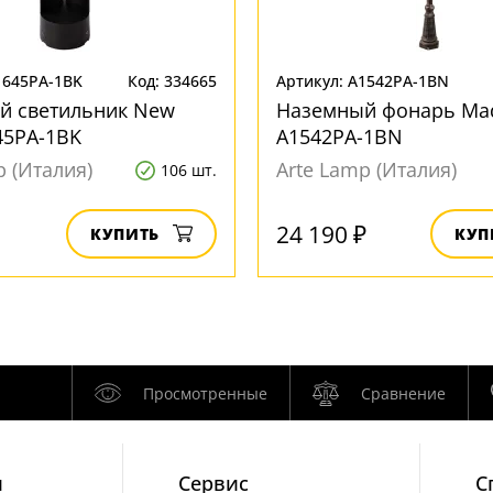
1645PA-1BK
Код: 334665
Артикул: A1542PA-1BN
й светильник New
Наземный фонарь Mad
45PA-1BK
A1542PA-1BN
p (Италия)
Arte Lamp (Италия)
106 шт.
24 190 ₽
КУПИТЬ
КУП
Просмотренные
Сравнение
и
Cервис
С