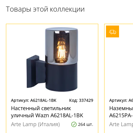
+7 (800) 775-63-32
- бесплатно по России
Товары этой коллекции
+7 (495) 255-03-21
- бесплатная доставка
Артикул: A6218AL-1BK
Код: 337429
Артикул: A
Настенный светильник
Наземны
уличный Wazn A6218AL-1BK
A6215PA
Arte Lamp (Италия)
Arte Lam
264 шт.