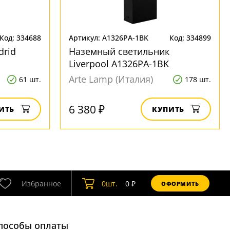
Код: 334688
Артикул: A1326PA-1BK
Код: 334899
rid
Наземный светильник
Liverpool A1326PA-1BK
Arte Lamp (Италия)
61 шт.
178 шт.
6 380 ₽
ИТЬ
КУПИТЬ
Избранное
0
шт.
0
₽
ОФОРМИТЬ
пособы оплаты