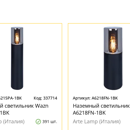
6215PA-1BK
Код: 337714
Артикул: A6218FN-1BK
й светильник Wazn
Наземный светильник
-1BK
A6218FN-1BK
p (Италия)
Arte Lamp (Италия)
391 шт.