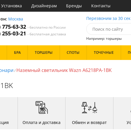
Установка
Дизайнерам
Бренды
Контакты
ы
Перезвоним за 30 сек
ион:
Москва
) 775-63-32
- бесплатно по России
атегории
) 255-03-21
- бесплатная доставка
Например: торшеры
Стиль
Назначение
Дизайн/Форма
БРА
ТОРШЕРЫ
СПОТЫ
ТОЧЕЧНЫЕ
П
деко
Гостиная
Тарелки
ковый
Детская
Шары
три
Зал
онари
Наземный светильник Wazn A6218PA-1BK
/
толков
ссический
Кабинет
Особенности
т
Кафе
-1BK
имализм
Коридор и прихожая
ерн
Кухня
ванс
Офис
Бренд
ро
Прихожая
ндинавский
Спальня
ременный
но
Цвет
ристика
кция
Оплата и доставка
Обмен и возврат
У
тек
Белые