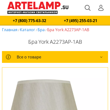
+7 (800) 775-63-32
+7 (495) 255-03-21
Главная
Каталог
Бра
Бра York A2273AP-1AB
/
/
/
Бра York A2273AP-1AB
Все о товаре
Все о товаре
Комплект лампочек
Вся коллекция
Оплата и доставка