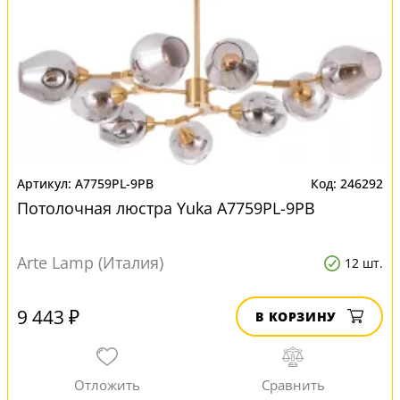
A7759PL-9PB
246292
Потолочная люстра Yuka A7759PL-9PB
Arte Lamp (Италия)
12 шт.
9 443 ₽
В КОРЗИНУ